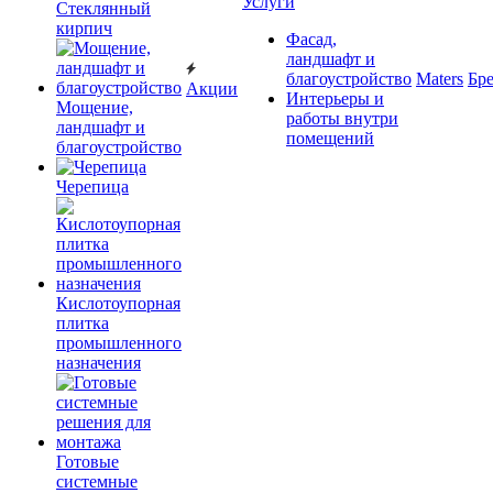
Услуги
Cтеклянный
кирпич
Фасад,
ландшафт и
благоустройство
Maters
Бр
Акции
Интерьеры и
Мощение,
работы внутри
ландшафт и
помещений
благоустройство
Черепица
Кислотоупорная
плитка
промышленного
назначения
Готовые
системные