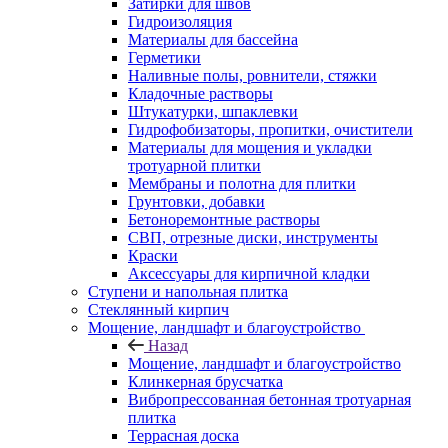
Затирки для швов
Гидроизоляция
Материалы для бассейна
Герметики
Наливные полы, ровнители, стяжки
Кладочные растворы
Штукатурки, шпаклевки
Гидрофобизаторы, пропитки, очистители
Материалы для мощения и укладки
тротуарной плитки
Мембраны и полотна для плитки
Грунтовки, добавки
Бетоноремонтные растворы
СВП, отрезные диски, инструменты
Краски
Аксессуары для кирпичной кладки
Ступени и напольная плитка
Cтеклянный кирпич
Мощение, ландшафт и благоустройство
Назад
Мощение, ландшафт и благоустройство
Клинкерная брусчатка
Вибропрессованная бетонная тротуарная
плитка
Террасная доска