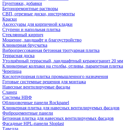
Грунтовки, добавки
Бетоноремонтные растворы
СВП, отрезные диски, инструменты
Краски
Аксессуары для кирпичной кладки
Ступени и напольная плитка
Cтеклянный кирпич
Мощение, ландшафт и благоустройство
Клинкерная брусчатка
Вибропрессованная бетонная тротуарная плитка
Террасная доска
Утолщённый террасный, ландшафтный керамогранит 20 мм
Клинкерные колпаки на столбы, отливы, парапетная плитка
Черепица
Кислотоупорная плитка промышленного назначения
Готовые системные решения для монтажа
Навесные вентилируемые фасады
Сланец
Системы НВФ
Облицовочные панели Rockpanel
Клинкерная плитка для навесных вентилируемых фасадов
Фиброцементные панели
Бетонная плитка для навесных вентилируемых фасадов
Фасадные HPL-панели Sloplast
Тавелла