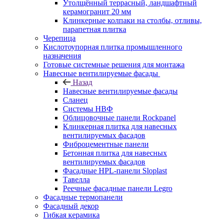
Утолщённый террасный, ландшафтный
керамогранит 20 мм
Клинкерные колпаки на столбы, отливы,
парапетная плитка
Черепица
Кислотоупорная плитка промышленного
назначения
Готовые системные решения для монтажа
Навесные вентилируемые фасады
Назад
Навесные вентилируемые фасады
Сланец
Системы НВФ
Облицовочные панели Rockpanel
Клинкерная плитка для навесных
вентилируемых фасадов
Фиброцементные панели
Бетонная плитка для навесных
вентилируемых фасадов
Фасадные HPL-панели Sloplast
Тавелла
Реечные фасадные панели Legro
Фасадные термопанели
Фасадный декор
Гибкая керамика