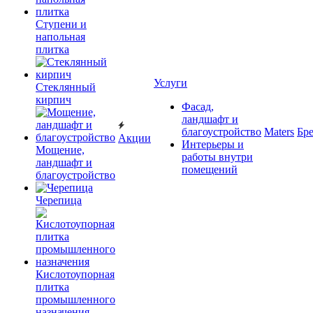
Ступени и
напольная
плитка
Услуги
Cтеклянный
кирпич
Фасад,
ландшафт и
благоустройство
Maters
Бр
Акции
Интерьеры и
Мощение,
работы внутри
ландшафт и
помещений
благоустройство
Черепица
Кислотоупорная
плитка
промышленного
назначения