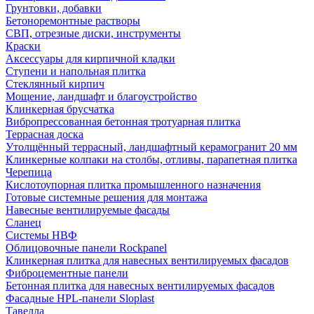
Грунтовки, добавки
Бетоноремонтные растворы
СВП, отрезные диски, инструменты
Краски
Аксессуары для кирпичной кладки
Ступени и напольная плитка
Cтеклянный кирпич
Мощение, ландшафт и благоустройство
Клинкерная брусчатка
Вибропрессованная бетонная тротуарная плитка
Террасная доска
Утолщённый террасный, ландшафтный керамогранит 20 мм
Клинкерные колпаки на столбы, отливы, парапетная плитка
Черепица
Кислотоупорная плитка промышленного назначения
Готовые системные решения для монтажа
Навесные вентилируемые фасады
Сланец
Системы НВФ
Облицовочные панели Rockpanel
Клинкерная плитка для навесных вентилируемых фасадов
Фиброцементные панели
Бетонная плитка для навесных вентилируемых фасадов
Фасадные HPL-панели Sloplast
Тавелла