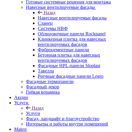
Готовые системные решения для монтажа
Навесные вентилируемые фасады
Назад
Навесные вентилируемые фасады
Сланец
Системы НВФ
Облицовочные панели Rockpanel
Клинкерная плитка для навесных
вентилируемых фасадов
Фиброцементные панели
Бетонная плитка для навесных
вентилируемых фасадов
Фасадные HPL-панели Sloplast
Тавелла
Реечные фасадные панели Legro
Фасадные термопанели
Фасадный декор
Гибкая керамика
Акции
Услуги
Назад
Услуги
Фасад, ландшафт и благоустройство
Интерьеры и работы внутри помещений
Maters