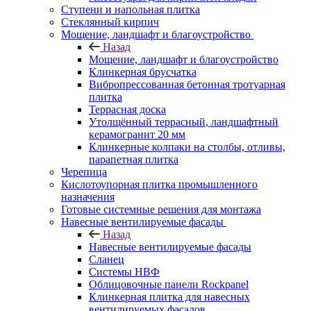
Ступени и напольная плитка
Cтеклянный кирпич
Мощение, ландшафт и благоустройство
Назад
Мощение, ландшафт и благоустройство
Клинкерная брусчатка
Вибропрессованная бетонная тротуарная
плитка
Террасная доска
Утолщённый террасный, ландшафтный
керамогранит 20 мм
Клинкерные колпаки на столбы, отливы,
парапетная плитка
Черепица
Кислотоупорная плитка промышленного
назначения
Готовые системные решения для монтажа
Навесные вентилируемые фасады
Назад
Навесные вентилируемые фасады
Сланец
Системы НВФ
Облицовочные панели Rockpanel
Клинкерная плитка для навесных
вентилируемых фасадов