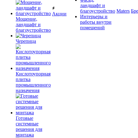
ландшафт и
благоустройство
Maters
Бр
Акции
Интерьеры и
Мощение,
работы внутри
ландшафт и
помещений
благоустройство
Черепица
Кислотоупорная
плитка
промышленного
назначения
Готовые
системные
решения для
монтажа