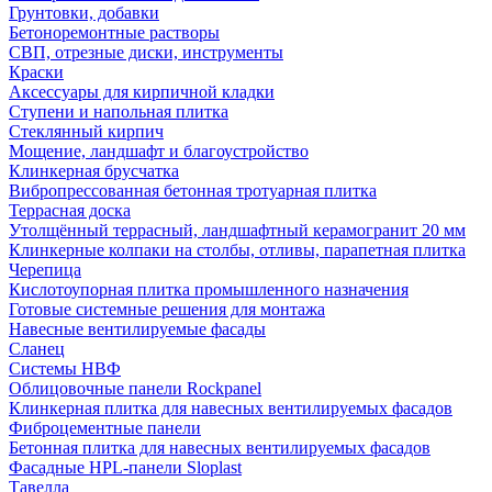
Грунтовки, добавки
Бетоноремонтные растворы
СВП, отрезные диски, инструменты
Краски
Аксессуары для кирпичной кладки
Ступени и напольная плитка
Cтеклянный кирпич
Мощение, ландшафт и благоустройство
Клинкерная брусчатка
Вибропрессованная бетонная тротуарная плитка
Террасная доска
Утолщённый террасный, ландшафтный керамогранит 20 мм
Клинкерные колпаки на столбы, отливы, парапетная плитка
Черепица
Кислотоупорная плитка промышленного назначения
Готовые системные решения для монтажа
Навесные вентилируемые фасады
Сланец
Системы НВФ
Облицовочные панели Rockpanel
Клинкерная плитка для навесных вентилируемых фасадов
Фиброцементные панели
Бетонная плитка для навесных вентилируемых фасадов
Фасадные HPL-панели Sloplast
Тавелла