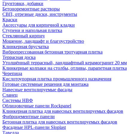
Грунтовки, добавки
Бетоноремонтные растворы
СВП, отрезные диски, инструменты
Краски
Аксессуары для кирпичной кладки
Ступени и напольная плитка
Cтеклянный кирпич
Мощение, ландшафт и благоустройство
Клинкерная брусчатка
Вибропрессованная бетонная тротуарная плитка
Террасная доска
Утолщённый террасный, ландшафтный керамогранит 20 мм
Клинкерные колпаки на столбы, отливы, парапетная плитка
Черепица
Кислотоупорная плитка промышленного назначения
Готовые системные решения для монтажа
Навесные вентилируемые фасады
Сланец
Системы НВФ
Облицовочные панели Rockpanel
Клинкерная плитка для навесных вентилируемых фасадов
Фиброцементные панели
Бетонная плитка для навесных вентилируемых фасадов
Фасадные HPL-панели Sloplast
Тавелла