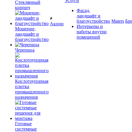
Услуги
Cтеклянный
кирпич
Фасад,
ландшафт и
благоустройство
Maters
Бр
Акции
Интерьеры и
Мощение,
работы внутри
ландшафт и
помещений
благоустройство
Черепица
Кислотоупорная
плитка
промышленного
назначения
Готовые
системные