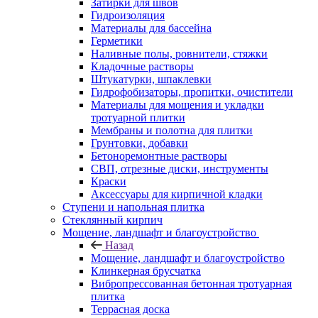
Затирки для швов
Гидроизоляция
Материалы для бассейна
Герметики
Наливные полы, ровнители, стяжки
Кладочные растворы
Штукатурки, шпаклевки
Гидрофобизаторы, пропитки, очистители
Материалы для мощения и укладки
тротуарной плитки
Мембраны и полотна для плитки
Грунтовки, добавки
Бетоноремонтные растворы
СВП, отрезные диски, инструменты
Краски
Аксессуары для кирпичной кладки
Ступени и напольная плитка
Cтеклянный кирпич
Мощение, ландшафт и благоустройство
Назад
Мощение, ландшафт и благоустройство
Клинкерная брусчатка
Вибропрессованная бетонная тротуарная
плитка
Террасная доска