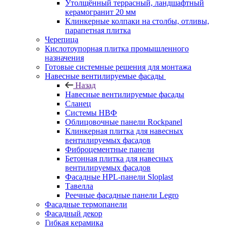
Утолщённый террасный, ландшафтный
керамогранит 20 мм
Клинкерные колпаки на столбы, отливы,
парапетная плитка
Черепица
Кислотоупорная плитка промышленного
назначения
Готовые системные решения для монтажа
Навесные вентилируемые фасады
Назад
Навесные вентилируемые фасады
Сланец
Системы НВФ
Облицовочные панели Rockpanel
Клинкерная плитка для навесных
вентилируемых фасадов
Фиброцементные панели
Бетонная плитка для навесных
вентилируемых фасадов
Фасадные HPL-панели Sloplast
Тавелла
Реечные фасадные панели Legro
Фасадные термопанели
Фасадный декор
Гибкая керамика