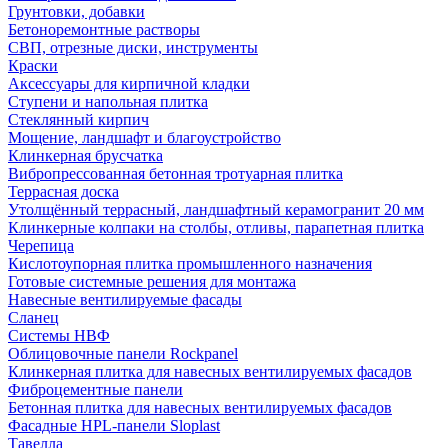
Грунтовки, добавки
Бетоноремонтные растворы
СВП, отрезные диски, инструменты
Краски
Аксессуары для кирпичной кладки
Ступени и напольная плитка
Cтеклянный кирпич
Мощение, ландшафт и благоустройство
Клинкерная брусчатка
Вибропрессованная бетонная тротуарная плитка
Террасная доска
Утолщённый террасный, ландшафтный керамогранит 20 мм
Клинкерные колпаки на столбы, отливы, парапетная плитка
Черепица
Кислотоупорная плитка промышленного назначения
Готовые системные решения для монтажа
Навесные вентилируемые фасады
Сланец
Системы НВФ
Облицовочные панели Rockpanel
Клинкерная плитка для навесных вентилируемых фасадов
Фиброцементные панели
Бетонная плитка для навесных вентилируемых фасадов
Фасадные HPL-панели Sloplast
Тавелла