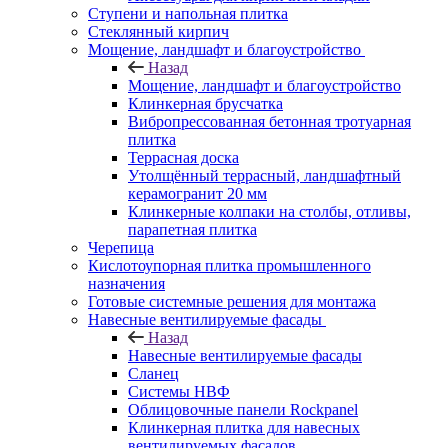
Ступени и напольная плитка
Cтеклянный кирпич
Мощение, ландшафт и благоустройство
Назад
Мощение, ландшафт и благоустройство
Клинкерная брусчатка
Вибропрессованная бетонная тротуарная
плитка
Террасная доска
Утолщённый террасный, ландшафтный
керамогранит 20 мм
Клинкерные колпаки на столбы, отливы,
парапетная плитка
Черепица
Кислотоупорная плитка промышленного
назначения
Готовые системные решения для монтажа
Навесные вентилируемые фасады
Назад
Навесные вентилируемые фасады
Сланец
Системы НВФ
Облицовочные панели Rockpanel
Клинкерная плитка для навесных
вентилируемых фасадов