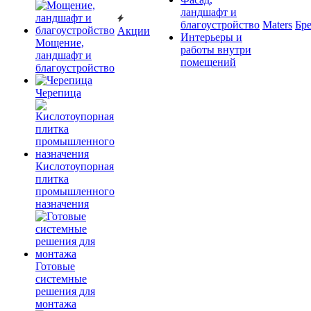
ландшафт и
благоустройство
Maters
Бр
Акции
Интерьеры и
Мощение,
работы внутри
ландшафт и
помещений
благоустройство
Черепица
Кислотоупорная
плитка
промышленного
назначения
Готовые
системные
решения для
монтажа