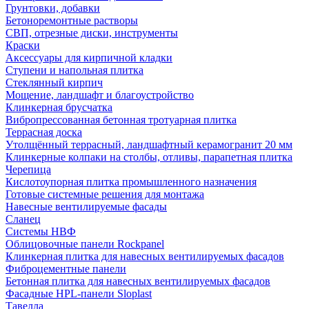
Грунтовки, добавки
Бетоноремонтные растворы
СВП, отрезные диски, инструменты
Краски
Аксессуары для кирпичной кладки
Ступени и напольная плитка
Cтеклянный кирпич
Мощение, ландшафт и благоустройство
Клинкерная брусчатка
Вибропрессованная бетонная тротуарная плитка
Террасная доска
Утолщённый террасный, ландшафтный керамогранит 20 мм
Клинкерные колпаки на столбы, отливы, парапетная плитка
Черепица
Кислотоупорная плитка промышленного назначения
Готовые системные решения для монтажа
Навесные вентилируемые фасады
Сланец
Системы НВФ
Облицовочные панели Rockpanel
Клинкерная плитка для навесных вентилируемых фасадов
Фиброцементные панели
Бетонная плитка для навесных вентилируемых фасадов
Фасадные HPL-панели Sloplast
Тавелла