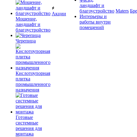
ландшафт и
благоустройство
Maters
Бр
Акции
Интерьеры и
Мощение,
работы внутри
ландшафт и
помещений
благоустройство
Черепица
Кислотоупорная
плитка
промышленного
назначения
Готовые
системные
решения для
монтажа