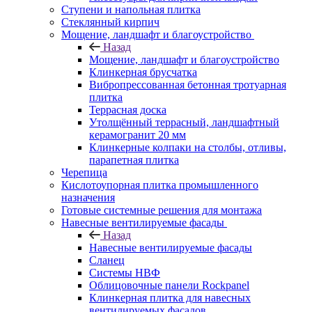
Ступени и напольная плитка
Cтеклянный кирпич
Мощение, ландшафт и благоустройство
Назад
Мощение, ландшафт и благоустройство
Клинкерная брусчатка
Вибропрессованная бетонная тротуарная
плитка
Террасная доска
Утолщённый террасный, ландшафтный
керамогранит 20 мм
Клинкерные колпаки на столбы, отливы,
парапетная плитка
Черепица
Кислотоупорная плитка промышленного
назначения
Готовые системные решения для монтажа
Навесные вентилируемые фасады
Назад
Навесные вентилируемые фасады
Сланец
Системы НВФ
Облицовочные панели Rockpanel
Клинкерная плитка для навесных
вентилируемых фасадов