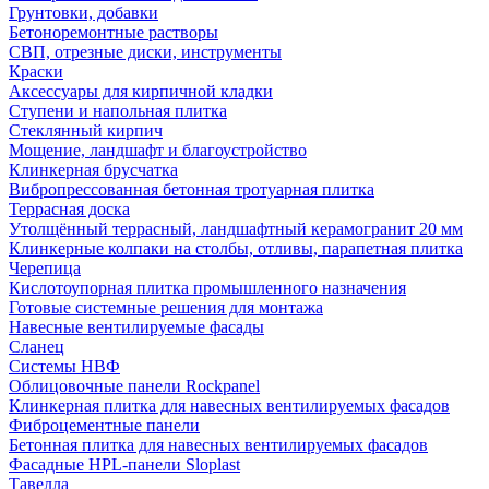
Грунтовки, добавки
Бетоноремонтные растворы
СВП, отрезные диски, инструменты
Краски
Аксессуары для кирпичной кладки
Ступени и напольная плитка
Cтеклянный кирпич
Мощение, ландшафт и благоустройство
Клинкерная брусчатка
Вибропрессованная бетонная тротуарная плитка
Террасная доска
Утолщённый террасный, ландшафтный керамогранит 20 мм
Клинкерные колпаки на столбы, отливы, парапетная плитка
Черепица
Кислотоупорная плитка промышленного назначения
Готовые системные решения для монтажа
Навесные вентилируемые фасады
Сланец
Системы НВФ
Облицовочные панели Rockpanel
Клинкерная плитка для навесных вентилируемых фасадов
Фиброцементные панели
Бетонная плитка для навесных вентилируемых фасадов
Фасадные HPL-панели Sloplast
Тавелла