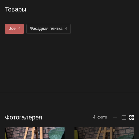
Товары
Все
4
Фасадная плитка
4
Фотогалерея
4
фото
—