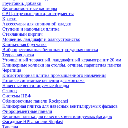
Грунтовки, добавки
Бетоноремонтные растворы
СВП, отрезные диски, инструменты
Краски
Аксессуары для кирпичной кладки
Ступени и напольная плитка
Cтеклянный кирпич
Мощение, ландшафт и благоустройство
Клинкерная брусчатка
Вибропрессованная бетонная тротуарная плитка
Террасная доска
Утолщённый террасный, ландшафтный керамогранит 20 мм
Клинкерные колпаки на столбы, отливы, парапетная плитка
Черепица
Кислотоупорная плитка промышленного назначения
Готовые системные решения для монтажа
Навесные вентилируемые фасады
Сланец
Системы НВФ
Облицовочные панели Rockpanel
Клинкерная плитка для навесных вентилируемых фасадов
Фиброцементные панели
Бетонная плитка для навесных вентилируемых фасадов
Фасадные HPL-панели Sloplast
Тавелла