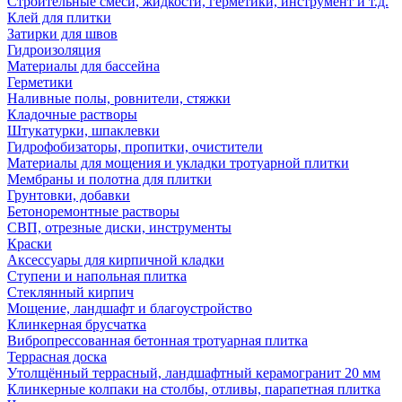
Строительные смеси, жидкости, герметики, инструмент и т.д.
Клей для плитки
Затирки для швов
Гидроизоляция
Материалы для бассейна
Герметики
Наливные полы, ровнители, стяжки
Кладочные растворы
Штукатурки, шпаклевки
Гидрофобизаторы, пропитки, очистители
Материалы для мощения и укладки тротуарной плитки
Мембраны и полотна для плитки
Грунтовки, добавки
Бетоноремонтные растворы
СВП, отрезные диски, инструменты
Краски
Аксессуары для кирпичной кладки
Ступени и напольная плитка
Cтеклянный кирпич
Мощение, ландшафт и благоустройство
Клинкерная брусчатка
Вибропрессованная бетонная тротуарная плитка
Террасная доска
Утолщённый террасный, ландшафтный керамогранит 20 мм
Клинкерные колпаки на столбы, отливы, парапетная плитка