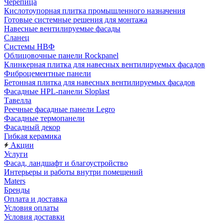
Черепица
Кислотоупорная плитка промышленного назначения
Готовые системные решения для монтажа
Навесные вентилируемые фасады
Сланец
Системы НВФ
Облицовочные панели Rockpanel
Клинкерная плитка для навесных вентилируемых фасадов
Фиброцементные панели
Бетонная плитка для навесных вентилируемых фасадов
Фасадные HPL-панели Sloplast
Тавелла
Реечные фасадные панели Legro
Фасадные термопанели
Фасадный декор
Гибкая керамика
Акции
Услуги
Фасад, ландшафт и благоустройство
Интерьеры и работы внутри помещений
Maters
Бренды
Оплата и доставка
Условия оплаты
Условия доставки