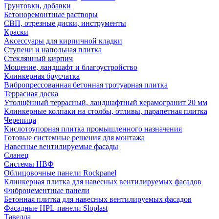
Грунтовки, добавки
Бетоноремонтные растворы
СВП, отрезные диски, инструменты
Краски
Аксессуары для кирпичной кладки
Ступени и напольная плитка
Cтеклянный кирпич
Мощение, ландшафт и благоустройство
Клинкерная брусчатка
Вибропрессованная бетонная тротуарная плитка
Террасная доска
Утолщённый террасный, ландшафтный керамогранит 20 мм
Клинкерные колпаки на столбы, отливы, парапетная плитка
Черепица
Кислотоупорная плитка промышленного назначения
Готовые системные решения для монтажа
Навесные вентилируемые фасады
Сланец
Системы НВФ
Облицовочные панели Rockpanel
Клинкерная плитка для навесных вентилируемых фасадов
Фиброцементные панели
Бетонная плитка для навесных вентилируемых фасадов
Фасадные HPL-панели Sloplast
Тавелла