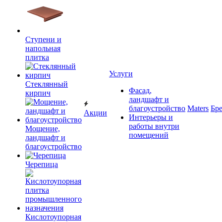
Ступени и
напольная
плитка
Услуги
Cтеклянный
Фасад,
кирпич
ландшафт и
благоустройство
Maters
Бр
Акции
Интерьеры и
работы внутри
Мощение,
помещений
ландшафт и
благоустройство
Черепица
Кислотоупорная