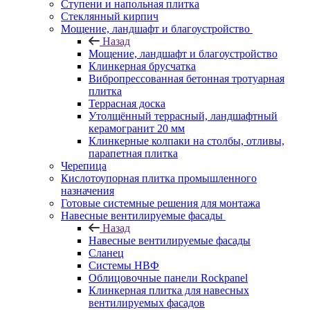
Ступени и напольная плитка
Cтеклянный кирпич
Мощение, ландшафт и благоустройство
Назад
Мощение, ландшафт и благоустройство
Клинкерная брусчатка
Вибропрессованная бетонная тротуарная
плитка
Террасная доска
Утолщённый террасный, ландшафтный
керамогранит 20 мм
Клинкерные колпаки на столбы, отливы,
парапетная плитка
Черепица
Кислотоупорная плитка промышленного
назначения
Готовые системные решения для монтажа
Навесные вентилируемые фасады
Назад
Навесные вентилируемые фасады
Сланец
Системы НВФ
Облицовочные панели Rockpanel
Клинкерная плитка для навесных
вентилируемых фасадов