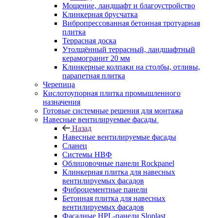
Мощение, ландшафт и благоустройство
Клинкерная брусчатка
Вибропрессованная бетонная тротуарная
плитка
Террасная доска
Утолщённый террасный, ландшафтный
керамогранит 20 мм
Клинкерные колпаки на столбы, отливы,
парапетная плитка
Черепица
Кислотоупорная плитка промышленного
назначения
Готовые системные решения для монтажа
Навесные вентилируемые фасады
Назад
Навесные вентилируемые фасады
Сланец
Системы НВФ
Облицовочные панели Rockpanel
Клинкерная плитка для навесных
вентилируемых фасадов
Фиброцементные панели
Бетонная плитка для навесных
вентилируемых фасадов
Фасадные HPL-панели Sloplast