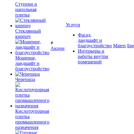
Ступени и
напольная
плитка
Услуги
Cтеклянный
Фасад,
кирпич
ландшафт и
благоустройство
Maters
Бр
Акции
Интерьеры и
работы внутри
Мощение,
помещений
ландшафт и
благоустройство
Черепица
Кислотоупорная
плитка
промышленного
назначения