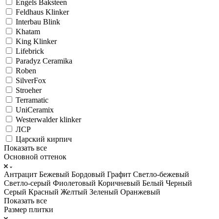
Engels Baksteen
Feldhaus Klinker
Interbau Blink
Khatam
King Klinker
Lifebrick
Paradyz Ceramika
Roben
SilverFox
Stroeher
Terramatic
UniCeramix
Westerwalder klinker
ЛСР
Царский кирпич
Показать все
Основной оттенок
Антрацит
Бежевый
Бордовый
Графит
Светло-бежевый
Светло-серый
Фиолетовый
Коричневый
Белый
Черный
Серый
Красный
Желтый
Зеленый
Оранжевый
Показать все
Размер плитки