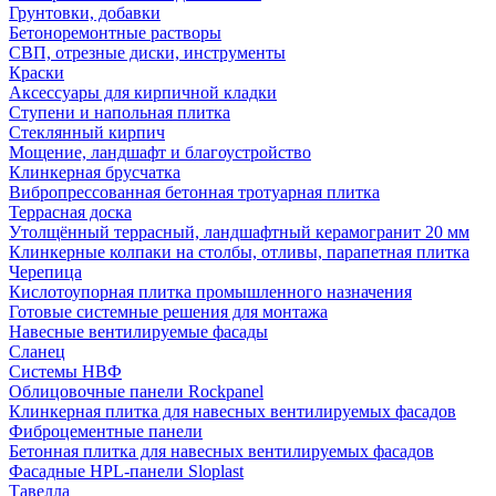
Грунтовки, добавки
Бетоноремонтные растворы
СВП, отрезные диски, инструменты
Краски
Аксессуары для кирпичной кладки
Ступени и напольная плитка
Cтеклянный кирпич
Мощение, ландшафт и благоустройство
Клинкерная брусчатка
Вибропрессованная бетонная тротуарная плитка
Террасная доска
Утолщённый террасный, ландшафтный керамогранит 20 мм
Клинкерные колпаки на столбы, отливы, парапетная плитка
Черепица
Кислотоупорная плитка промышленного назначения
Готовые системные решения для монтажа
Навесные вентилируемые фасады
Сланец
Системы НВФ
Облицовочные панели Rockpanel
Клинкерная плитка для навесных вентилируемых фасадов
Фиброцементные панели
Бетонная плитка для навесных вентилируемых фасадов
Фасадные HPL-панели Sloplast
Тавелла