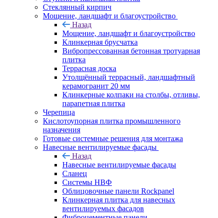
Cтеклянный кирпич
Мощение, ландшафт и благоустройство
Назад
Мощение, ландшафт и благоустройство
Клинкерная брусчатка
Вибропрессованная бетонная тротуарная
плитка
Террасная доска
Утолщённый террасный, ландшафтный
керамогранит 20 мм
Клинкерные колпаки на столбы, отливы,
парапетная плитка
Черепица
Кислотоупорная плитка промышленного
назначения
Готовые системные решения для монтажа
Навесные вентилируемые фасады
Назад
Навесные вентилируемые фасады
Сланец
Системы НВФ
Облицовочные панели Rockpanel
Клинкерная плитка для навесных
вентилируемых фасадов
Фиброцементные панели