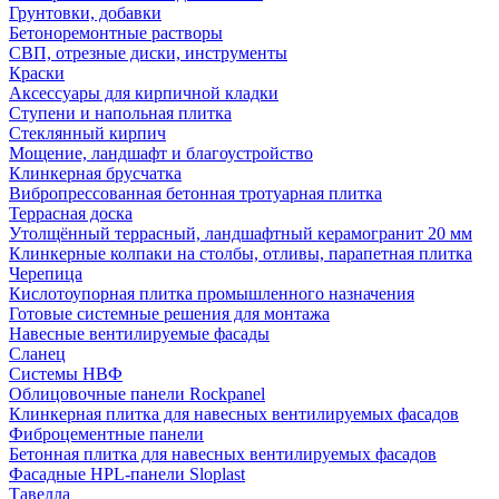
Грунтовки, добавки
Бетоноремонтные растворы
СВП, отрезные диски, инструменты
Краски
Аксессуары для кирпичной кладки
Ступени и напольная плитка
Cтеклянный кирпич
Мощение, ландшафт и благоустройство
Клинкерная брусчатка
Вибропрессованная бетонная тротуарная плитка
Террасная доска
Утолщённый террасный, ландшафтный керамогранит 20 мм
Клинкерные колпаки на столбы, отливы, парапетная плитка
Черепица
Кислотоупорная плитка промышленного назначения
Готовые системные решения для монтажа
Навесные вентилируемые фасады
Сланец
Системы НВФ
Облицовочные панели Rockpanel
Клинкерная плитка для навесных вентилируемых фасадов
Фиброцементные панели
Бетонная плитка для навесных вентилируемых фасадов
Фасадные HPL-панели Sloplast
Тавелла