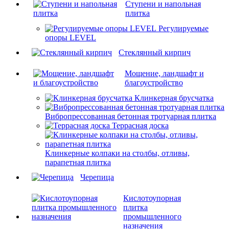
Ступени и напольная
плитка
Регулируемые
опоры LEVEL
Cтеклянный кирпич
Мощение, ландшафт и
благоустройство
Клинкерная брусчатка
Вибропрессованная бетонная тротуарная плитка
Террасная доска
Клинкерные колпаки на столбы, отливы,
парапетная плитка
Черепица
Кислотоупорная
плитка
промышленного
назначения