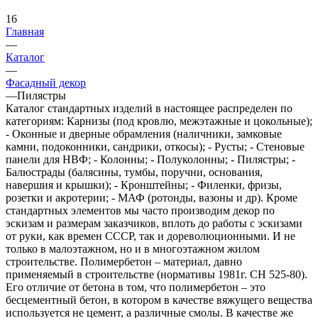
16
Главная
—
Каталог
—
Фасадный декор
—
Пилястры
Каталог стандартных изделий в настоящее распределен по
категориям: Карнизы (под кровлю, межэтажные и цокольные);
- Оконные и дверные обрамления (наличники, замковые
камни, подоконники, сандрики, откосы); - Русты; - Стеновые
панели для НВФ; - Колонны; - Полуколонны; - Пилястры; -
Балюстрады (балясины, тумбы, поручни, основания,
навершия и крышки); - Кронштейны; - Филенки, фризы,
розетки и акротерии; - МАФ (ротонды, вазоны и др). Кроме
стандартных элементов мы часто производим декор по
эскизам и размерам заказчиков, вплоть до работы с эскизами
от руки, как времен СССР, так и дореволюционными. И не
только в малоэтажном, но и в многоэтажном жилом
строительстве. Полимербетон – материал, давно
применяемый в строительстве (нормативы 1981г. СН 525-80).
Его отличие от бетона в том, что полимербетон – это
бесцементный бетон, в котором в качестве вяжущего вещества
используется не цемент, а различные смолы. В качестве же