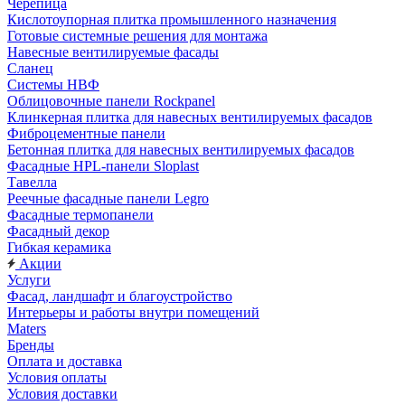
Черепица
Кислотоупорная плитка промышленного назначения
Готовые системные решения для монтажа
Навесные вентилируемые фасады
Сланец
Системы НВФ
Облицовочные панели Rockpanel
Клинкерная плитка для навесных вентилируемых фасадов
Фиброцементные панели
Бетонная плитка для навесных вентилируемых фасадов
Фасадные HPL-панели Sloplast
Тавелла
Реечные фасадные панели Legro
Фасадные термопанели
Фасадный декор
Гибкая керамика
Акции
Услуги
Фасад, ландшафт и благоустройство
Интерьеры и работы внутри помещений
Maters
Бренды
Оплата и доставка
Условия оплаты
Условия доставки