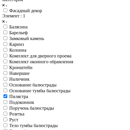
Фасадный декор
Элемент
: 1
Балясина
Барельеф
Замковый камень
Карниз
Колонна
Комплект для дверного проема
Комплект оконного обрамления
Кронштейн
Навершие
Наличник
Основание балюстрады
Основание тумбы балюстрады
Пилястра
Подоконник
Поручень балюстрады
Розетка
Руст
Тело тумбы балюстрады