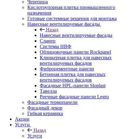
Черепица
Кислотоупорная плитка промышленного
назначения
Готовые системные решения для монтажа
Навесные вентилируемые фасады
Назад
Навесные вентилируемые фасады
Сланец
Системы НВФ
Облицовочные панели Rockpanel
Клинкерная плитка для навесных
вентилируемых фасадов
Фиброцементные панели
Бетонная плитка для навесных
вентилируемых фасадов
Фасадные HPL-панели Sloplast
Тавелла
Реечные фасадные панели Legro
Фасадные термопанели
Фасадный декор
Гибкая керамика
Акции
Услуги
Назад
Услуги