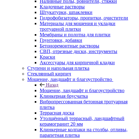
Наливные полы, ровнители, стяжки
Кладочные растворы
Штукатурки, шпаклевки
Гидрофобизаторы, пропитки, очистители
Материалы для мощения и укладки
тротуарной плитки
Мембраны и полотна для плитки
Грунтовки, добавки
Бетоноремонтные растворы
СВП, отрезные диски, инструменты
Краски
Аксессуары для кирпичной кладки
Ступени и напольная плитка
Cтеклянный кирпич
Мощение, ландшафт и благоустройство
Назад
Мощение, ландшафт и благоустройство
Клинкерная брусчатка
Вибропрессованная бетонная тротуарная
плитка
Террасная доска
Утолщённый террасный, ландшафтный
керамогранит 20 мм
Клинкерные колпаки на столбы, отливы,
парапетная плитка