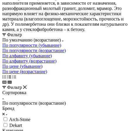
наполнителя применяется, в зависимости от назначения,
разнофракционный молотый гранит, доломит, мрамор. Это
напрямую влияет на физико-механические характеристики
материала (влагопоглощение, морозостойкость, прочность и
др). У полимербетона они близки к показателям натурального
камня, а у стеклофибробетона – к бетону.
Фильтр
По умолчанию (возрастание)
По популярности (убывание)
По популярности (возрастание)
По алфавиту (убывание)
По алфавиту (возрастание)
По цене (убывание)
По цене (возрастание)
Фильтр
Сортировка
По популярности (возрастание)
Бренд
Arch-Stone
Dekart
Категория