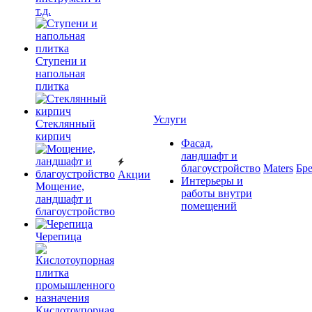
т.д.
Ступени и
напольная
плитка
Услуги
Cтеклянный
кирпич
Фасад,
ландшафт и
благоустройство
Maters
Бр
Акции
Интерьеры и
Мощение,
работы внутри
ландшафт и
помещений
благоустройство
Черепица
Кислотоупорная