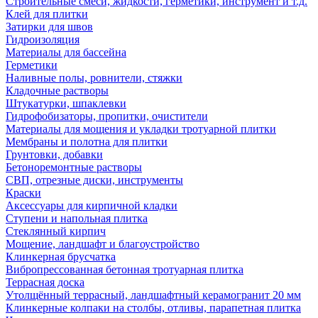
Строительные смеси, жидкости, герметики, инструмент и т.д.
Клей для плитки
Затирки для швов
Гидроизоляция
Материалы для бассейна
Герметики
Наливные полы, ровнители, стяжки
Кладочные растворы
Штукатурки, шпаклевки
Гидрофобизаторы, пропитки, очистители
Материалы для мощения и укладки тротуарной плитки
Мембраны и полотна для плитки
Грунтовки, добавки
Бетоноремонтные растворы
СВП, отрезные диски, инструменты
Краски
Аксессуары для кирпичной кладки
Ступени и напольная плитка
Cтеклянный кирпич
Мощение, ландшафт и благоустройство
Клинкерная брусчатка
Вибропрессованная бетонная тротуарная плитка
Террасная доска
Утолщённый террасный, ландшафтный керамогранит 20 мм
Клинкерные колпаки на столбы, отливы, парапетная плитка