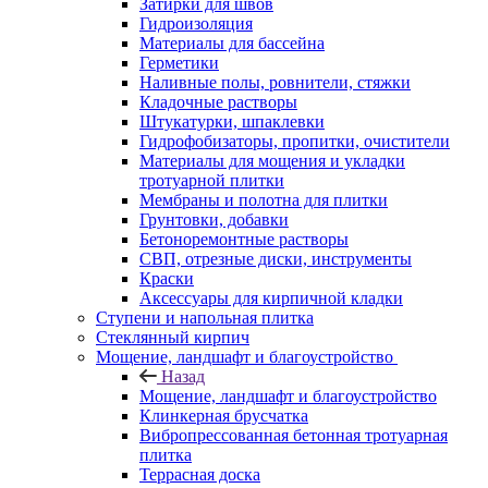
Затирки для швов
Гидроизоляция
Материалы для бассейна
Герметики
Наливные полы, ровнители, стяжки
Кладочные растворы
Штукатурки, шпаклевки
Гидрофобизаторы, пропитки, очистители
Материалы для мощения и укладки
тротуарной плитки
Мембраны и полотна для плитки
Грунтовки, добавки
Бетоноремонтные растворы
СВП, отрезные диски, инструменты
Краски
Аксессуары для кирпичной кладки
Ступени и напольная плитка
Cтеклянный кирпич
Мощение, ландшафт и благоустройство
Назад
Мощение, ландшафт и благоустройство
Клинкерная брусчатка
Вибропрессованная бетонная тротуарная
плитка
Террасная доска