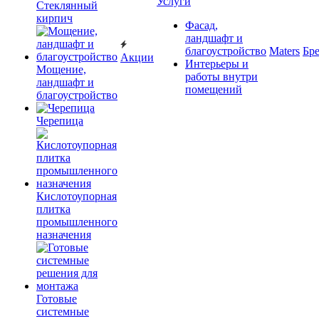
Услуги
Cтеклянный
кирпич
Фасад,
ландшафт и
благоустройство
Maters
Бр
Акции
Интерьеры и
Мощение,
работы внутри
ландшафт и
помещений
благоустройство
Черепица
Кислотоупорная
плитка
промышленного
назначения
Готовые
системные