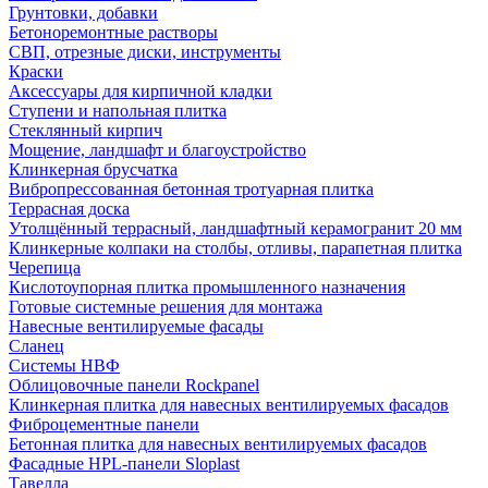
Грунтовки, добавки
Бетоноремонтные растворы
СВП, отрезные диски, инструменты
Краски
Аксессуары для кирпичной кладки
Ступени и напольная плитка
Cтеклянный кирпич
Мощение, ландшафт и благоустройство
Клинкерная брусчатка
Вибропрессованная бетонная тротуарная плитка
Террасная доска
Утолщённый террасный, ландшафтный керамогранит 20 мм
Клинкерные колпаки на столбы, отливы, парапетная плитка
Черепица
Кислотоупорная плитка промышленного назначения
Готовые системные решения для монтажа
Навесные вентилируемые фасады
Сланец
Системы НВФ
Облицовочные панели Rockpanel
Клинкерная плитка для навесных вентилируемых фасадов
Фиброцементные панели
Бетонная плитка для навесных вентилируемых фасадов
Фасадные HPL-панели Sloplast
Тавелла