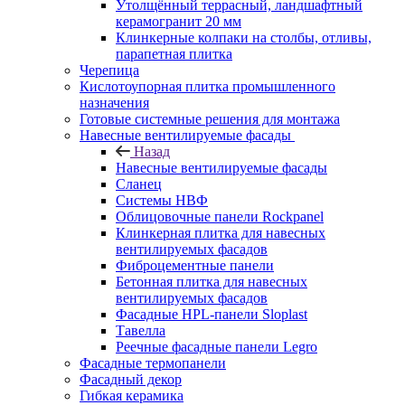
Утолщённый террасный, ландшафтный
керамогранит 20 мм
Клинкерные колпаки на столбы, отливы,
парапетная плитка
Черепица
Кислотоупорная плитка промышленного
назначения
Готовые системные решения для монтажа
Навесные вентилируемые фасады
Назад
Навесные вентилируемые фасады
Сланец
Системы НВФ
Облицовочные панели Rockpanel
Клинкерная плитка для навесных
вентилируемых фасадов
Фиброцементные панели
Бетонная плитка для навесных
вентилируемых фасадов
Фасадные HPL-панели Sloplast
Тавелла
Реечные фасадные панели Legro
Фасадные термопанели
Фасадный декор
Гибкая керамика