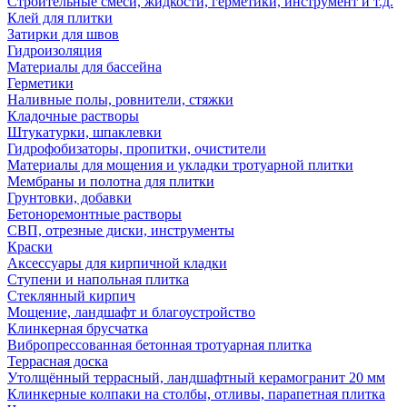
Строительные смеси, жидкости, герметики, инструмент и т.д.
Клей для плитки
Затирки для швов
Гидроизоляция
Материалы для бассейна
Герметики
Наливные полы, ровнители, стяжки
Кладочные растворы
Штукатурки, шпаклевки
Гидрофобизаторы, пропитки, очистители
Материалы для мощения и укладки тротуарной плитки
Мембраны и полотна для плитки
Грунтовки, добавки
Бетоноремонтные растворы
СВП, отрезные диски, инструменты
Краски
Аксессуары для кирпичной кладки
Ступени и напольная плитка
Cтеклянный кирпич
Мощение, ландшафт и благоустройство
Клинкерная брусчатка
Вибропрессованная бетонная тротуарная плитка
Террасная доска
Утолщённый террасный, ландшафтный керамогранит 20 мм
Клинкерные колпаки на столбы, отливы, парапетная плитка