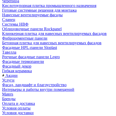
Черепица
Кислотоупорная плитка промышленного назначения
Готовые системные решения для монтажа
Навесные вентилируемые фасады
Сланец
Системы НВФ
Облицовочные панели Rockpanel
Клинкерная плитка для навесных вентилируемых фасадов
Фиброцементные панели
Бетонная плитка для навесных вентилируемых фасадов
Фасадные HPL-панели Sloplast
Тавелла
Реечные фасадные панели Legro
Фасадные термопанели
Фасадный декор
Гибкая керамика
Акции
Услуги
Фасад, ландшафт и благоустройство
Интерьеры и работы внутри помещений
Maters
Бренды
Оплата и доставка
Условия оплаты
Условия доставки