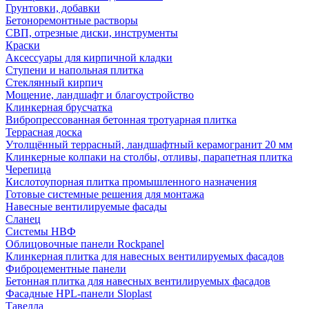
Грунтовки, добавки
Бетоноремонтные растворы
СВП, отрезные диски, инструменты
Краски
Аксессуары для кирпичной кладки
Ступени и напольная плитка
Cтеклянный кирпич
Мощение, ландшафт и благоустройство
Клинкерная брусчатка
Вибропрессованная бетонная тротуарная плитка
Террасная доска
Утолщённый террасный, ландшафтный керамогранит 20 мм
Клинкерные колпаки на столбы, отливы, парапетная плитка
Черепица
Кислотоупорная плитка промышленного назначения
Готовые системные решения для монтажа
Навесные вентилируемые фасады
Сланец
Системы НВФ
Облицовочные панели Rockpanel
Клинкерная плитка для навесных вентилируемых фасадов
Фиброцементные панели
Бетонная плитка для навесных вентилируемых фасадов
Фасадные HPL-панели Sloplast
Тавелла