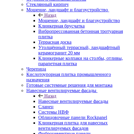
Cтеклянный кирпич
Мощение, ландшафт и благоустройство
Назад
Мощение, ландшафт и благоустройство
Клинкерная брусчатка
Вибропрессованная бетонная тротуарная
плитка
Террасная доска
Утолщённый террасный, ландшафтный
керамогранит 20 мм
Клинкерные колпаки на столбы, отливы,
парапетная плитка
Черепица
Кислотоупорная плитка промышленного
назначения
Готовые системные решения для монтажа
Навесные вентилируемые фасады
Назад
Навесные вентилируемые фасады
Сланец
Системы НВФ
Облицовочные панели Rockpanel
Клинкерная плитка для навесных
вентилируемых фасадов
Фиброцементные панели