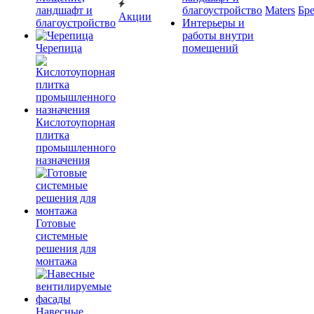
ландшафт и
благоустройство
Maters
Бр
Акции
благоустройство
Интерьеры и
работы внутри
Черепица
помещений
Кислотоупорная
плитка
промышленного
назначения
Готовые
системные
решения для
монтажа
Навесные