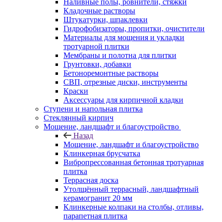
Наливные полы, ровнители, стяжки
Кладочные растворы
Штукатурки, шпаклевки
Гидрофобизаторы, пропитки, очистители
Материалы для мощения и укладки
тротуарной плитки
Мембраны и полотна для плитки
Грунтовки, добавки
Бетоноремонтные растворы
СВП, отрезные диски, инструменты
Краски
Аксессуары для кирпичной кладки
Ступени и напольная плитка
Cтеклянный кирпич
Мощение, ландшафт и благоустройство
Назад
Мощение, ландшафт и благоустройство
Клинкерная брусчатка
Вибропрессованная бетонная тротуарная
плитка
Террасная доска
Утолщённый террасный, ландшафтный
керамогранит 20 мм
Клинкерные колпаки на столбы, отливы,
парапетная плитка