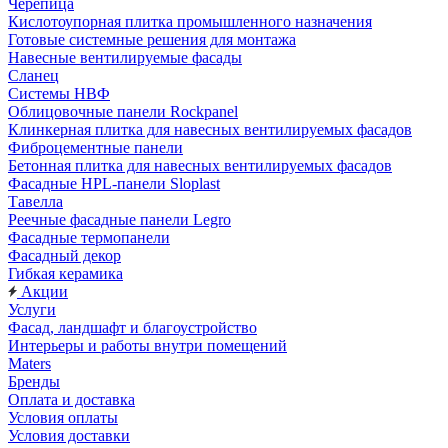
Черепица
Кислотоупорная плитка промышленного назначения
Готовые системные решения для монтажа
Навесные вентилируемые фасады
Сланец
Системы НВФ
Облицовочные панели Rockpanel
Клинкерная плитка для навесных вентилируемых фасадов
Фиброцементные панели
Бетонная плитка для навесных вентилируемых фасадов
Фасадные HPL-панели Sloplast
Тавелла
Реечные фасадные панели Legro
Фасадные термопанели
Фасадный декор
Гибкая керамика
Акции
Услуги
Фасад, ландшафт и благоустройство
Интерьеры и работы внутри помещений
Maters
Бренды
Оплата и доставка
Условия оплаты
Условия доставки