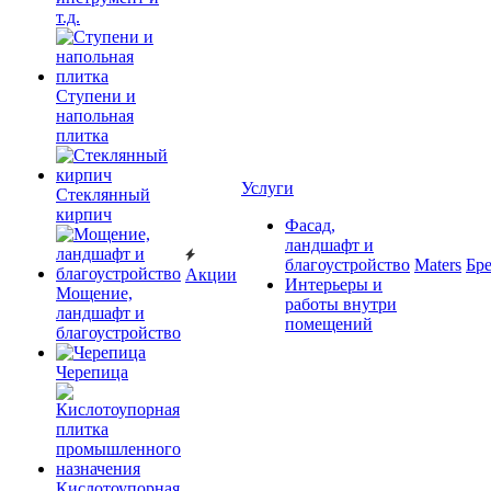
т.д.
Ступени и
напольная
плитка
Услуги
Cтеклянный
кирпич
Фасад,
ландшафт и
благоустройство
Maters
Бр
Акции
Интерьеры и
Мощение,
работы внутри
ландшафт и
помещений
благоустройство
Черепица
Кислотоупорная