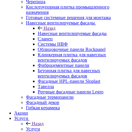
Черепица
Кислотоупорная плитка промышленного
назначения
Готовые системные решения для монтажа
Навесные вентилируемые фасады
Назад
Навесные вентилируемые фасады
Сланец
Системы НВФ
Облицовочные панели Rockpanel
Клинкерная плитка для навесных
вентилируемых фасадов
Фиброцементные панели
Бетонная плитка для навесных
вентилируемых фасадов
Фасадные HPL-панели Sloplast
Тавелла
Реечные фасадные панели Legro
Фасадные термопанели
Фасадный декор
Гибкая керамика
Акции
Услуги
Назад
Услуги