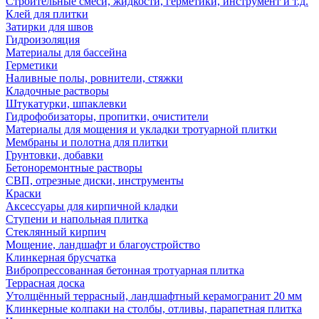
Строительные смеси, жидкости, герметики, инструмент и т.д.
Клей для плитки
Затирки для швов
Гидроизоляция
Материалы для бассейна
Герметики
Наливные полы, ровнители, стяжки
Кладочные растворы
Штукатурки, шпаклевки
Гидрофобизаторы, пропитки, очистители
Материалы для мощения и укладки тротуарной плитки
Мембраны и полотна для плитки
Грунтовки, добавки
Бетоноремонтные растворы
СВП, отрезные диски, инструменты
Краски
Аксессуары для кирпичной кладки
Ступени и напольная плитка
Cтеклянный кирпич
Мощение, ландшафт и благоустройство
Клинкерная брусчатка
Вибропрессованная бетонная тротуарная плитка
Террасная доска
Утолщённый террасный, ландшафтный керамогранит 20 мм
Клинкерные колпаки на столбы, отливы, парапетная плитка