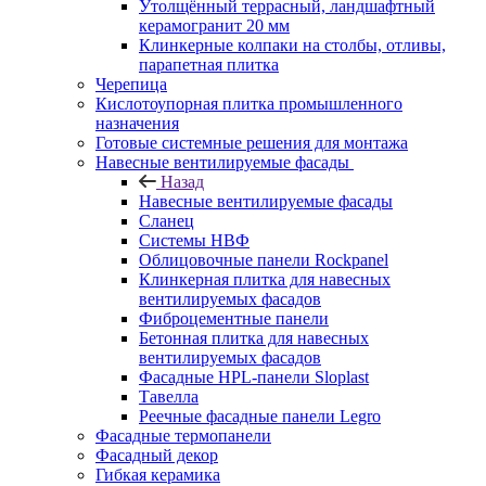
Утолщённый террасный, ландшафтный
керамогранит 20 мм
Клинкерные колпаки на столбы, отливы,
парапетная плитка
Черепица
Кислотоупорная плитка промышленного
назначения
Готовые системные решения для монтажа
Навесные вентилируемые фасады
Назад
Навесные вентилируемые фасады
Сланец
Системы НВФ
Облицовочные панели Rockpanel
Клинкерная плитка для навесных
вентилируемых фасадов
Фиброцементные панели
Бетонная плитка для навесных
вентилируемых фасадов
Фасадные HPL-панели Sloplast
Тавелла
Реечные фасадные панели Legro
Фасадные термопанели
Фасадный декор
Гибкая керамика