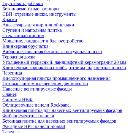
Грунтовки, добавки
Бетоноремонтные растворы
СВП, отрезные диски, инструменты
Краски
Аксессуары для кирпичной кладки
Ступени и напольная плитка
Cтеклянный кирпич
Мощение, ландшафт и благоустройство
Клинкерная брусчатка
Вибропрессованная бетонная тротуарная плитка
Террасная доска
Утолщённый террасный, ландшафтный керамогранит 20 мм
Клинкерные колпаки на столбы, отливы, парапетная плитка
Черепица
Кислотоупорная плитка промышленного назначения
Готовые системные решения для монтажа
Навесные вентилируемые фасады
Сланец
Системы НВФ
Облицовочные панели Rockpanel
Клинкерная плитка для навесных вентилируемых фасадов
Фиброцементные панели
Бетонная плитка для навесных вентилируемых фасадов
Фасадные HPL-панели Sloplast
Тавелла