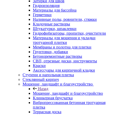
Затирки для швов
Гидроизоляция
Материалы для бассейна
Герметики
Наливные полы, ровнители, стяжки
Кладочные растворы
Штукатурки, шпаклевки
Гидрофобизаторы, пропитки, очистители
Материалы для мощения и укладки
тротуарной плитки
Мембраны и полотна для плитки
Грунтовки, добавки
Бетоноремонтные растворы
СВП, отрезные диски, инструменты
Краски
Аксессуары для кирпичной кладки
Ступени и напольная плитка
Cтеклянный кирпич
Мощение, ландшафт и благоустройство
Назад
Мощение, ландшафт и благоустройство
Клинкерная брусчатка
Вибропрессованная бетонная тротуарная
плитка
Террасная доска