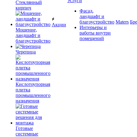
Услуги
Cтеклянный
кирпич
Фасад,
ландшафт и
благоустройство
Maters
Бр
Акции
Интерьеры и
Мощение,
работы внутри
ландшафт и
помещений
благоустройство
Черепица
Кислотоупорная
плитка
промышленного
назначения
Готовые
системные