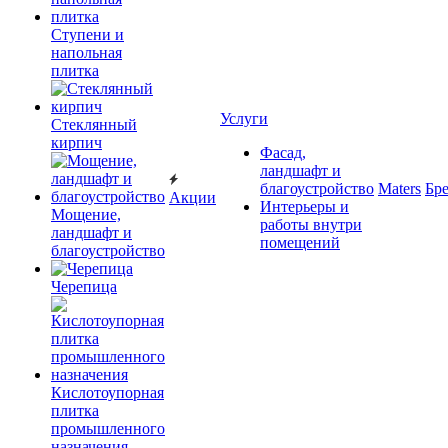
Ступени и
напольная
плитка
Услуги
Cтеклянный
кирпич
Фасад,
ландшафт и
благоустройство
Maters
Бр
Акции
Интерьеры и
Мощение,
работы внутри
ландшафт и
помещений
благоустройство
Черепица
Кислотоупорная
плитка
промышленного
назначения