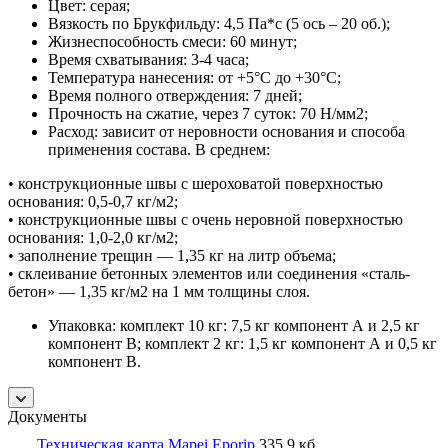
Цвет: серая;
Вязкость по Брукфильду: 4,5 Па*с (5 ось – 20 об.);
Жизнеспособность смеси: 60 минут;
Время схватывания: 3-4 часа;
Температура нанесения: от +5°С до +30°С;
Время полного отверждения: 7 дней;
Прочность на сжатие, через 7 суток: 70 Н/мм2;
Расход: зависит от неровности основания и способа
применения состава. В среднем:
• конструкционные швы с шероховатой поверхностью
основания: 0,5-0,7 кг/м2;
• конструкционные швы с очень неровной поверхностью
основания: 1,0-2,0 кг/м2;
• заполнение трещин — 1,35 кг на литр объема;
• склеивание бетонных элементов или соединения «сталь-
бетон» — 1,35 кг/м2 на 1 мм толщины слоя.
Упаковка: комплект 10 кг: 7,5 кг компонент А и 2,5 кг
компонент В; комплект 2 кг: 1,5 кг компонент А и 0,5 кг
компонент В.
Документы
Техническая карта Mapei Eporip
335,9 кб