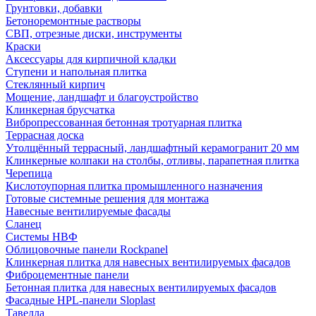
Грунтовки, добавки
Бетоноремонтные растворы
СВП, отрезные диски, инструменты
Краски
Аксессуары для кирпичной кладки
Ступени и напольная плитка
Cтеклянный кирпич
Мощение, ландшафт и благоустройство
Клинкерная брусчатка
Вибропрессованная бетонная тротуарная плитка
Террасная доска
Утолщённый террасный, ландшафтный керамогранит 20 мм
Клинкерные колпаки на столбы, отливы, парапетная плитка
Черепица
Кислотоупорная плитка промышленного назначения
Готовые системные решения для монтажа
Навесные вентилируемые фасады
Сланец
Системы НВФ
Облицовочные панели Rockpanel
Клинкерная плитка для навесных вентилируемых фасадов
Фиброцементные панели
Бетонная плитка для навесных вентилируемых фасадов
Фасадные HPL-панели Sloplast
Тавелла