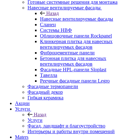
Готовые системные решения для монтажа
Навесные вентилируемые фасады
Назад
Навесные вентилируемые фасады
Сланец
Системы НВФ
Облицовочные панели Rockpanel
Клинкерная плитка для навесных
вентилируемых фасадов
Фиброцементные панели
Бетонная плитка для навесных
вентилируемых фасадов
Фасадные HPL-панели Sloplast
Тавелла
Реечные фасадные панели Legro
Фасадные термопанели
Фасадный декор
Гибкая керамика
Акции
Услуги
Назад
Услуги
Фасад, ландшафт и благоустройство
Интерьеры и работы внутри помещений
Maters