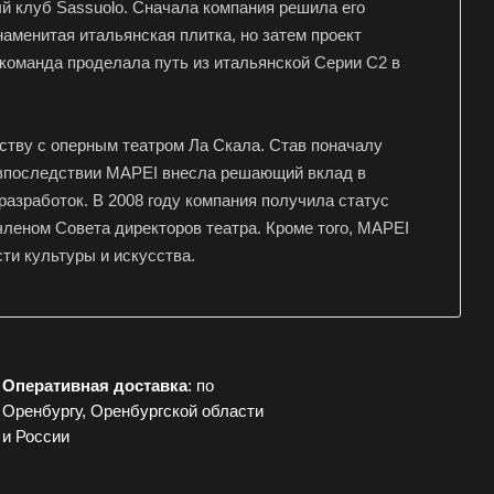
й клуб Sassuolo. Сначала компания решила его
наменитая итальянская плитка, но затем проект
команда проделала путь из итальянской Серии С2 в
рству с оперным театром Ла Скала. Став поначалу
 впоследствии MAPEI внесла решающий вклад в
разработок. В 2008 году компания получила статус
членом Совета директоров театра. Кроме того, MAPEI
сти культуры и искусства.
Оперативная доставка
: по
Оренбургу, Оренбургской области
и России