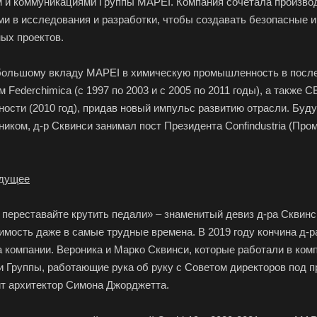
м и коммуникациями Группы MAPEI. Компания сочетала произво
ми в исследования и разработки, чтобы создавать безопасные
ых проектов.
большому вкладу MAPEI в химическую промышленность в посл
 Federchimica (с 1997 по 2003 и с 2005 по 2011 годы), а такж
ости (2010 год), придав новый импульс развитию отрасли. Бу
ком, д-р Сквинси занимал пост Президента Confindustria (Пр
удущее
 переставайте крутить педали» – знаменитый девиз д-ра Сквинс
мость даже в самые трудные времена. В 2019 году кончина д-р
 компании. Вероника и Марко Сквинси, которые работали в комп
и Группы, работающие рука об руку с Советом директоров под 
ит архитектор Симона Джорджетта.