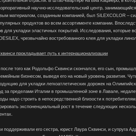
строительной отрасли. В штаб-квартире на Виа Кафиеро, в котор
Корпоративный научно-исследовательский центр, занимающийся
вым материалом, созданным компанией, был SILEXCOLOR – сили
пулярных продуктов во всем ассортименте компании. Впоследс
в для укладки эластичных покрытий. Исследования, которые вс
DESILEX, чрезвычайно востребованного клея для укладки лино
квинси прокладывает путь к интернационализации
, после того как Родольфо Сквинси скончался, его сын, промы
емейным бизнесом, выведя его на новый уровень развития. Чут
одукцию для укладки легкоатлетических дорожек на Олимпийски
од за пределами Италии в промышленной зоне в Лавале, недале
воды надо строить в непосредственной близости к потребителя
ировать экспоненциальный рост в течение следующих нескольк
ентах.
и поддерживали его сестра, юрист Лаура Сквинси, и супруга Ад