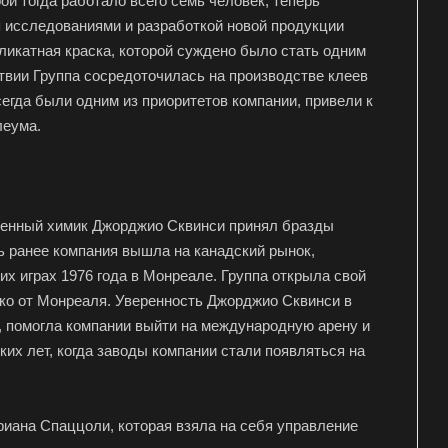
ой тогда работало всего семь человек, теперь
 исследованиями и разработкой новой продукции
катная краска, которой суждено было стать одним
твии Группа сосредоточилась на производстве клеев
егда были одним из приоритетов компании, привели к
леума.
шленный химик Джорджио Сквинси принял бразды
ь ранее компания вышла на канадский рынок,
х играх 1976 года в Монреале. Группа открыла свой
ко от Монреаля. Уверенность Джорджио Сквинси в
м, помогла компании выйти на международную арену и
их лет, когда заводы компании стали появляться на
риана Спаццоли, которая взяла на себя управление