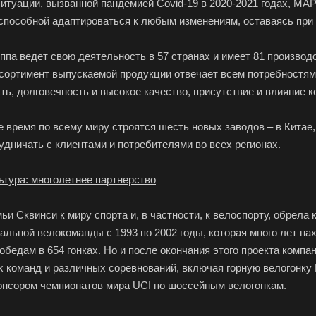
итуации, вызванной пандемией Covid-19 в 2020-2021 годах, MAP
способной адаптироваться к любым изменениям, оставаясь при 
ппа ведет свою деятельность в 57 странах и имеет 81 производ
ссортимент выпускаемой продукции отвечает всем потребностям
ть, долговечность и высокое качество, присутствие и влияние к
 время по всему миру строятся шесть новых заводов – в Китае,
удничать с клиентами и потребителями во всех регионах.
ьтура: многолетнее партнерство
ьи Сквинси к миру спорта и, в частности, к велоспорту, обрел
льной велокоманды с 1993 по 2002 годы, которая много лет н
обедам в 654 гонках. Но и после окончания этого проекта компа
команд и различных соревнований, включая горную велогонку Re
онсором чемпионатов мира UCI по шоссейным велогонкам.