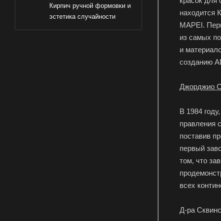
красок для 
Кирпич ручной формовки и
находится 
эстетика случайности
MAPEI. Пер
из самых по
и материало
созданию A
Джорджио С
В 1984 году
правления с
поставив пр
первый зав
том, что за
продемонстр
всех контин
Д-ра Сквинс