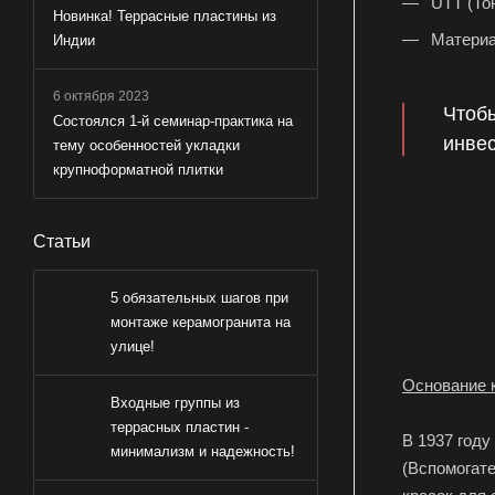
UTT (Тон
Новинка! Террасные пластины из
Материал
Индии
6 октября 2023
Чтобы
Состоялся 1-й семинар-практика на
инвес
тему особенностей укладки
крупноформатной плитки
Статьи
5 обязательных шагов при
монтаже керамогранита на
улице!
Основание 
Входные группы из
террасных пластин -
В 1937 году 
минимализм и надежность!
(Вспомогат