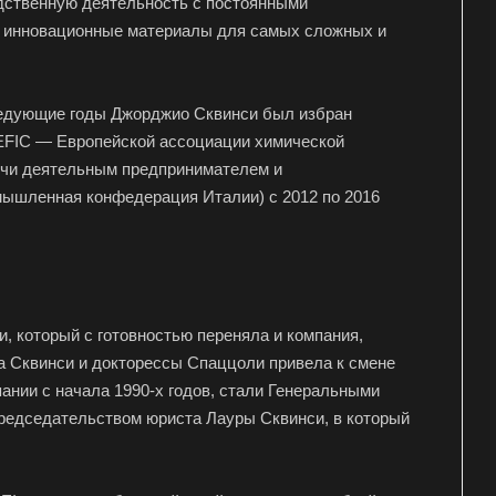
дственную деятельность с постоянными
 и инновационные материалы для самых сложных и
едующие годы Джорджио Сквинси был избран
е CEFIC — Европейской ассоциации химической
дучи деятельным предпринимателем и
омышленная конфедерация Италии) с 2012 по 2016
и, который с готовностью переняла и компания,
а Сквинси и докторессы Спаццоли привела к смене
ании с начала 1990-х годов, стали Генеральными
председательством юриста Лауры Сквинси, в который