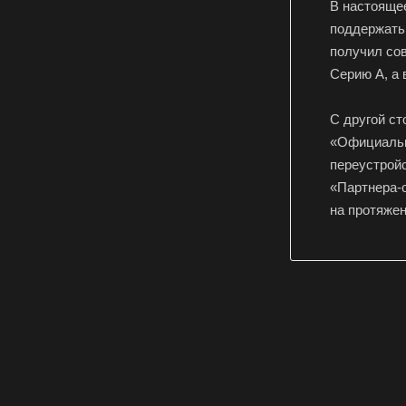
В настоящее
поддержать 
получил сов
Серию А, а 
С другой ст
«Официальн
переустройс
«Партнера-о
на протяжен