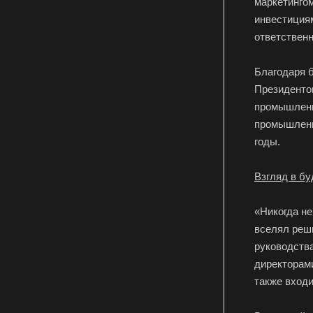
маркетинго
инвестиция
ответственн
Благодаря 
Президентом
промышленн
промышленни
годы.
Взгляд в б
«Никогда не
вселял реши
руководства
директорам
также вход