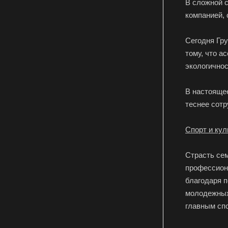
В сложной с
компанией, 
Сегодня Гру
тому, что а
экологичнос
В настоящее
теснее сотр
Спорт и кул
Страсть сем
профессиона
благодаря п
молодежных 
главным сп