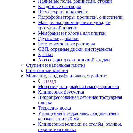
Наливные полы, ровнители, стяжки
Кладочные растворы
Штукатурки, шпаклевки
Гидрофобизаторы, пропитки, очистители
Материалы для мощения и укладки
тротуарной плитки
Мембраны и полотна для плитки
Грунтовки, добавки
Бетоноремонтные растворы
СВП, отрезные диски, инструменты
Краски
Аксессуары для кирпичной кладки
Ступени и напольная плитка
Cтеклянный кирпич
Мощение, ландшафт и благоустройство
Назад
Мощение, ландшафт и благоустройство
Клинкерная брусчатка
Вибропрессованная бетонная тротуарная
плитка
Террасная доска
Утолщённый террасный, ландшафтный
керамогранит 20 мм
Клинкерные колпаки на столбы, отливы,
парапетная плитка