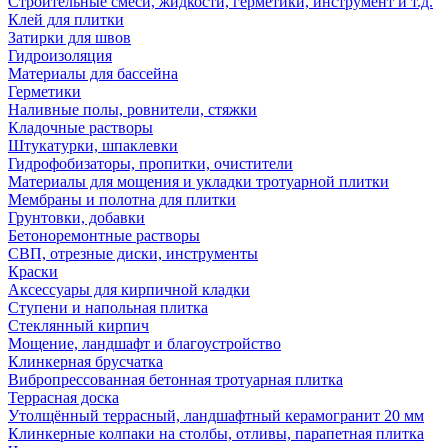
Строительные смеси, жидкости, герметики, инструмент и т.д.
Клей для плитки
Затирки для швов
Гидроизоляция
Материалы для бассейна
Герметики
Наливные полы, ровнители, стяжки
Кладочные растворы
Штукатурки, шпаклевки
Гидрофобизаторы, пропитки, очистители
Материалы для мощения и укладки тротуарной плитки
Мембраны и полотна для плитки
Грунтовки, добавки
Бетоноремонтные растворы
СВП, отрезные диски, инструменты
Краски
Аксессуары для кирпичной кладки
Ступени и напольная плитка
Cтеклянный кирпич
Мощение, ландшафт и благоустройство
Клинкерная брусчатка
Вибропрессованная бетонная тротуарная плитка
Террасная доска
Утолщённый террасный, ландшафтный керамогранит 20 мм
Клинкерные колпаки на столбы, отливы, парапетная плитка