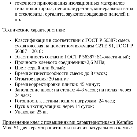
точечного приклеивания изоляционных материалов
типа полистирола, пенополиуретана, минеральной ваты
и стекловаты, оргалита, звукопоглощающих панелей и
пр.
Технические характеристики:
Классификация в соответствии с ГОСТ Р 56387: смесь
сухая клеевая на цементном вяжущем С2TE S1, ГОСТ Р
56387―2018;
Эластичность согласно ГОСТ P 56387: S1-эластичный;
Прочность клеевого соединения:>2,6 МПа;
Цвет: серый или белый;
Время жизнеспособности смеси: до 8 часов;
Отрытое время: 30 минут;
Время корректировки плитки: 45 минут;
Заполнение швов: на стенах: 4–8 часов; на полах: через
24 часа;
Готовность к легким пешим нагрузкам: 24 часа;
Пуск в эксплуатацию: через 14 суток;
Упаковка: 25 кг.
Применение клея с повышенными характеристиками Keraflex
Maxi S1 для керамогранитных и плит из натурального камня: