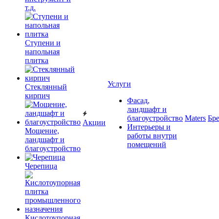
т.д.
Ступени и
напольная
плитка
Услуги
Cтеклянный
кирпич
Фасад,
ландшафт и
благоустройство
Maters
Бр
Акции
Интерьеры и
Мощение,
работы внутри
ландшафт и
помещений
благоустройство
Черепица
Кислотоупорная