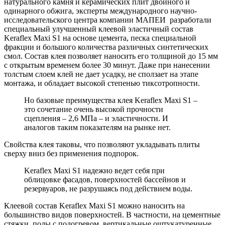
натурального камня и керамических плит двойного и
одинарного обжига, эксперты международного научно-
исследовательского центра компании МАПЕИ разработали
специальный улучшенный клеевой эластичный состав
Keraflex Maxi S1 на основе цемента, песка специальной
фракции и большого количества различных синтетических
смол. Состав клея позволяет наносить его толщиной до 15 мм
с открытым временем более 30 минут. Даже при нанесении
толстым слоем клей не дает усадку, не сползает на этапе
монтажа, и обладает высокой степенью тиксотропности.
Но базовые преимущества клея Keraflex Maxi S1 –
это сочетание очень высокой прочности
сцепления – 2,6 МПа – и эластичности. И
аналогов таким показателям на рынке нет.
Свойства клея таковы, что позволяют укладывать плиты
сверху вниз без применения подпорок.
Keraflex Maxi S1 надежно ведет себя при
облицовке фасадов, поверхностей бассейнов и
резервуаров, не разрушаясь под действием воды.
Клеевой состав Keraflex Maxi S1 можно наносить на
большинство видов поверхностей. В частности, на цементные
стяжки, полы с подогревом, вертикальные оштукатуренные