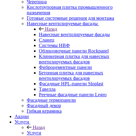
Черепица
Кислотоупорная плитка промышленного
назначения
Готовые системные решения для монтажа
Навесные вентилируемые фасады
Назад
Навесные вентилируемые фасады
Сланец
Системы НВФ
Облицовочные панели Rockpanel
Клинкерная плитка для навесных
вентилируемых фасадов
Фиброцементные панели
Бетонная плитка для навесных
вентилируемых фасадов
Фасадные HPL-панели Sloplast
Тавелла
Реечные фасадные панели Legro
Фасадные термопанели
Фасадный декор
Гибкая керамика
Акции
Услуги
Назад
Услуги