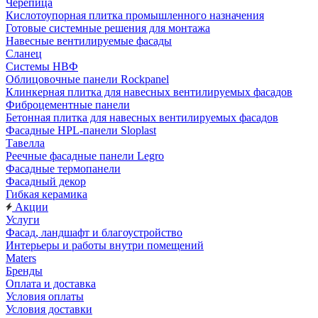
Черепица
Кислотоупорная плитка промышленного назначения
Готовые системные решения для монтажа
Навесные вентилируемые фасады
Сланец
Системы НВФ
Облицовочные панели Rockpanel
Клинкерная плитка для навесных вентилируемых фасадов
Фиброцементные панели
Бетонная плитка для навесных вентилируемых фасадов
Фасадные HPL-панели Sloplast
Тавелла
Реечные фасадные панели Legro
Фасадные термопанели
Фасадный декор
Гибкая керамика
Акции
Услуги
Фасад, ландшафт и благоустройство
Интерьеры и работы внутри помещений
Maters
Бренды
Оплата и доставка
Условия оплаты
Условия доставки