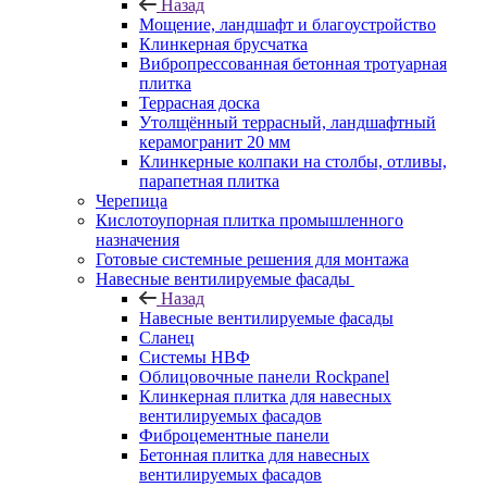
Назад
Мощение, ландшафт и благоустройство
Клинкерная брусчатка
Вибропрессованная бетонная тротуарная
плитка
Террасная доска
Утолщённый террасный, ландшафтный
керамогранит 20 мм
Клинкерные колпаки на столбы, отливы,
парапетная плитка
Черепица
Кислотоупорная плитка промышленного
назначения
Готовые системные решения для монтажа
Навесные вентилируемые фасады
Назад
Навесные вентилируемые фасады
Сланец
Системы НВФ
Облицовочные панели Rockpanel
Клинкерная плитка для навесных
вентилируемых фасадов
Фиброцементные панели
Бетонная плитка для навесных
вентилируемых фасадов