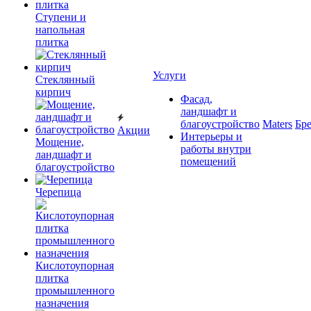
Ступени и
напольная
плитка
Услуги
Cтеклянный
кирпич
Фасад,
ландшафт и
благоустройство
Maters
Бр
Акции
Интерьеры и
Мощение,
работы внутри
ландшафт и
помещений
благоустройство
Черепица
Кислотоупорная
плитка
промышленного
назначения