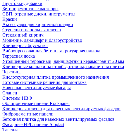
Грунтовки, добавки
Бетоноремонтные растворы
СВП, отрезные диски, инструменты
Краски
Аксессуары для кирпичной кладки
Ступени и напольная плитка
Cтеклянный кирпич
Мощение, ландшафт и благоустройство
Клинкерная брусчатка
Вибропрессованная бетонная тротуарная плитка
Террасная доска
Утолщённый террасный, ландшафтный керамогранит 20 мм
Клинкерные колпаки на столбы, отливы, парапетная плитка
Черепица
Кислотоупорная плитка промышленного назначения
Готовые системные решения для монтажа
Навесные вентилируемые фасады
Сланец
Системы НВФ
Облицовочные панели Rockpanel
Клинкерная плитка для навесных вентилируемых фасадов
Фиброцементные панели
Бетонная плитка для навесных вентилируемых фасадов
Фасадные HPL-панели Sloplast
Тавелла