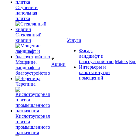
Ступени и
напольная
плитка
Cтеклянный
кирпич
Услуги
Фасад,
ландшафт и
благоустройство
Maters
Бр
Мощение,
Акции
Интерьеры и
ландшафт и
работы внутри
благоустройство
помещений
Черепица
Кислотоупорная
плитка
промышленного
назначения