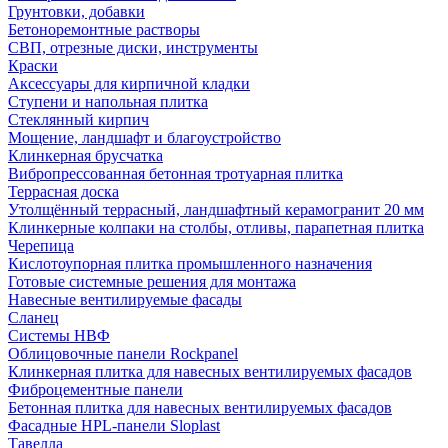
Грунтовки, добавки
Бетоноремонтные растворы
СВП, отрезные диски, инструменты
Краски
Аксессуары для кирпичной кладки
Ступени и напольная плитка
Cтеклянный кирпич
Мощение, ландшафт и благоустройство
Клинкерная брусчатка
Вибропрессованная бетонная тротуарная плитка
Террасная доска
Утолщённый террасный, ландшафтный керамогранит 20 мм
Клинкерные колпаки на столбы, отливы, парапетная плитка
Черепица
Кислотоупорная плитка промышленного назначения
Готовые системные решения для монтажа
Навесные вентилируемые фасады
Сланец
Системы НВФ
Облицовочные панели Rockpanel
Клинкерная плитка для навесных вентилируемых фасадов
Фиброцементные панели
Бетонная плитка для навесных вентилируемых фасадов
Фасадные HPL-панели Sloplast
Тавелла