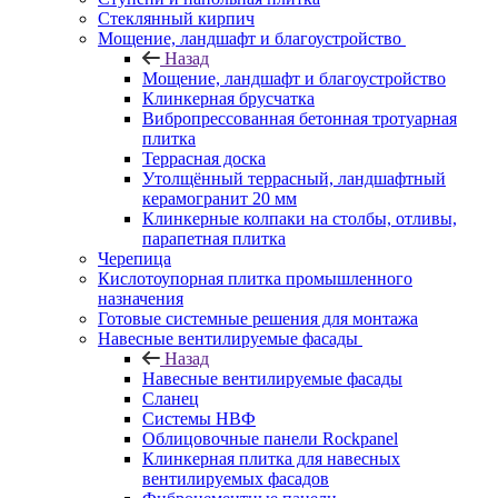
Cтеклянный кирпич
Мощение, ландшафт и благоустройство
Назад
Мощение, ландшафт и благоустройство
Клинкерная брусчатка
Вибропрессованная бетонная тротуарная
плитка
Террасная доска
Утолщённый террасный, ландшафтный
керамогранит 20 мм
Клинкерные колпаки на столбы, отливы,
парапетная плитка
Черепица
Кислотоупорная плитка промышленного
назначения
Готовые системные решения для монтажа
Навесные вентилируемые фасады
Назад
Навесные вентилируемые фасады
Сланец
Системы НВФ
Облицовочные панели Rockpanel
Клинкерная плитка для навесных
вентилируемых фасадов