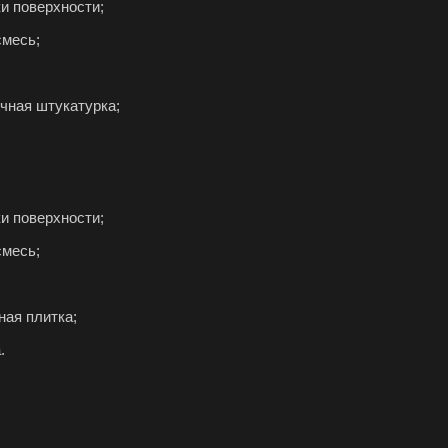
ки поверхности;
смесь;
ичная штукатурка;
ки поверхности;
смесь;
ная плитка;
.