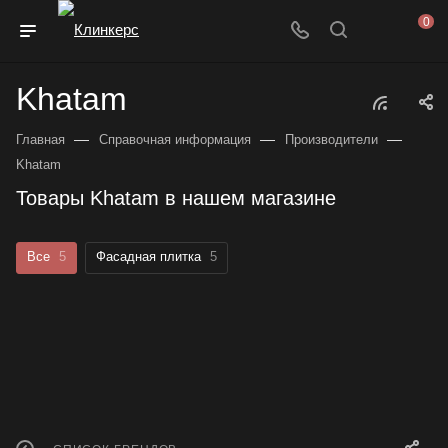
0
Khatam
—
—
—
Главная
Справочная информация
Производители
Khatam
Товары Khatam в нашем магазине
Все
5
Фасадная плитка
5