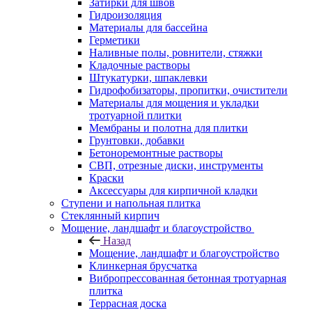
Затирки для швов
Гидроизоляция
Материалы для бассейна
Герметики
Наливные полы, ровнители, стяжки
Кладочные растворы
Штукатурки, шпаклевки
Гидрофобизаторы, пропитки, очистители
Материалы для мощения и укладки
тротуарной плитки
Мембраны и полотна для плитки
Грунтовки, добавки
Бетоноремонтные растворы
СВП, отрезные диски, инструменты
Краски
Аксессуары для кирпичной кладки
Ступени и напольная плитка
Cтеклянный кирпич
Мощение, ландшафт и благоустройство
Назад
Мощение, ландшафт и благоустройство
Клинкерная брусчатка
Вибропрессованная бетонная тротуарная
плитка
Террасная доска