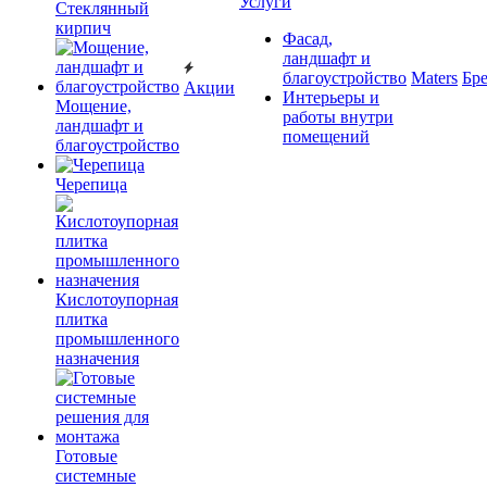
Услуги
Cтеклянный
кирпич
Фасад,
ландшафт и
благоустройство
Maters
Бр
Акции
Интерьеры и
Мощение,
работы внутри
ландшафт и
помещений
благоустройство
Черепица
Кислотоупорная
плитка
промышленного
назначения
Готовые
системные