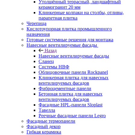
Утолщённый террасный, ландшафтный
керамогранит 20 мм
Клинкерные колпаки на столбы, отливы,
парапетная плитка
Черепица
Кислотоупорная плитка промышленного
назначения
Готовые системные решения для монтажа
Навесные вентилируемые фасады
Назад
Навесные вентилируемые фасады
Сланец
Системы НВФ
Облицовочные панели Rockpanel
Клинкерная плитка для навесных
вентилируемых фасадов
Фиброцементные панели
Бетонная плитка для навесных
вентилируемых фасадов
Фасадные HPL-панели Sloplast
Тавелла
Реечные фасадные панели Legro
Фасадные термопанели
Фасадный декор
Гибкая керамика