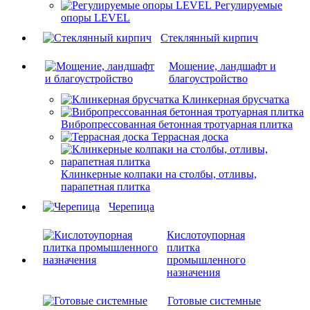
Регулируемые
опоры LEVEL
Cтеклянный кирпич
Мощение, ландшафт и
благоустройство
Клинкерная брусчатка
Вибропрессованная бетонная тротуарная плитка
Террасная доска
Клинкерные колпаки на столбы, отливы,
парапетная плитка
Черепица
Кислотоупорная
плитка
промышленного
назначения
Готовые системные