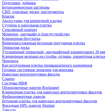
Грунтовки, добавки
Бетоноремонтные растворы
СВП, отрезные диски, инструменты
Краски
Аксессуары для кирпичной кладки
Ступени и напольная плитка
Cтеклянный кирпич
Мощение, ландшафт и благоустройство
Клинкерная брусчатка
Вибропрессованная бетонная тротуарная плитка
Террасная доска
Утолщённый террасный, ландшафтный керамогранит 20 мм
Клинкерные колпаки на столбы, отливы, парапетная плитка
Черепица
Кислотоупорная плитка промышленного назначения
Готовые системные решения для монтажа
Навесные вентилируемые фасады
Сланец
Системы НВФ
Облицовочные панели Rockpanel
Клинкерная плитка для навесных вентилируемых фасадов
Фиброцементные панели
Бетонная плитка для навесных вентилируемых фасадов
Фасадные HPL-панели Sloplast
Тавелла