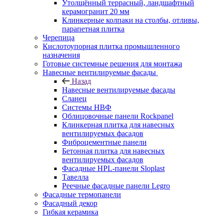
Утолщённый террасный, ландшафтный
керамогранит 20 мм
Клинкерные колпаки на столбы, отливы,
парапетная плитка
Черепица
Кислотоупорная плитка промышленного
назначения
Готовые системные решения для монтажа
Навесные вентилируемые фасады
Назад
Навесные вентилируемые фасады
Сланец
Системы НВФ
Облицовочные панели Rockpanel
Клинкерная плитка для навесных
вентилируемых фасадов
Фиброцементные панели
Бетонная плитка для навесных
вентилируемых фасадов
Фасадные HPL-панели Sloplast
Тавелла
Реечные фасадные панели Legro
Фасадные термопанели
Фасадный декор
Гибкая керамика