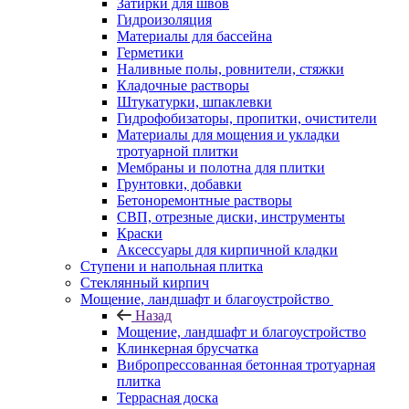
Затирки для швов
Гидроизоляция
Материалы для бассейна
Герметики
Наливные полы, ровнители, стяжки
Кладочные растворы
Штукатурки, шпаклевки
Гидрофобизаторы, пропитки, очистители
Материалы для мощения и укладки
тротуарной плитки
Мембраны и полотна для плитки
Грунтовки, добавки
Бетоноремонтные растворы
СВП, отрезные диски, инструменты
Краски
Аксессуары для кирпичной кладки
Ступени и напольная плитка
Cтеклянный кирпич
Мощение, ландшафт и благоустройство
Назад
Мощение, ландшафт и благоустройство
Клинкерная брусчатка
Вибропрессованная бетонная тротуарная
плитка
Террасная доска