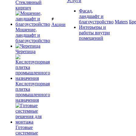
Услуги
Cтеклянный
кирпич
Фасад,
ландшафт и
благоустройство
Maters
Бр
Акции
Интерьеры и
Мощение,
работы внутри
ландшафт и
помещений
благоустройство
Черепица
Кислотоупорная
плитка
промышленного
назначения
Готовые
системные