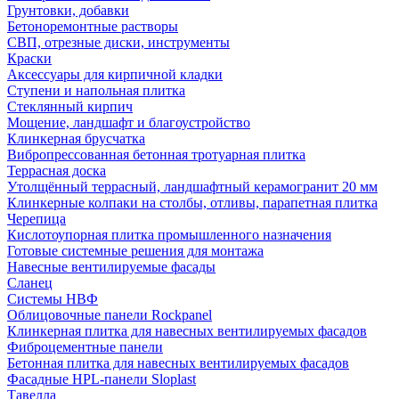
Грунтовки, добавки
Бетоноремонтные растворы
СВП, отрезные диски, инструменты
Краски
Аксессуары для кирпичной кладки
Ступени и напольная плитка
Cтеклянный кирпич
Мощение, ландшафт и благоустройство
Клинкерная брусчатка
Вибропрессованная бетонная тротуарная плитка
Террасная доска
Утолщённый террасный, ландшафтный керамогранит 20 мм
Клинкерные колпаки на столбы, отливы, парапетная плитка
Черепица
Кислотоупорная плитка промышленного назначения
Готовые системные решения для монтажа
Навесные вентилируемые фасады
Сланец
Системы НВФ
Облицовочные панели Rockpanel
Клинкерная плитка для навесных вентилируемых фасадов
Фиброцементные панели
Бетонная плитка для навесных вентилируемых фасадов
Фасадные HPL-панели Sloplast
Тавелла