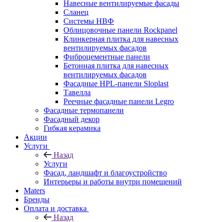
Навесные вентилируемые фасады
Сланец
Системы НВФ
Облицовочные панели Rockpanel
Клинкерная плитка для навесных
вентилируемых фасадов
Фиброцементные панели
Бетонная плитка для навесных
вентилируемых фасадов
Фасадные HPL-панели Sloplast
Тавелла
Реечные фасадные панели Legro
Фасадные термопанели
Фасадный декор
Гибкая керамика
Акции
Услуги
Назад
Услуги
Фасад, ландшафт и благоустройство
Интерьеры и работы внутри помещений
Maters
Бренды
Оплата и доставка
Назад