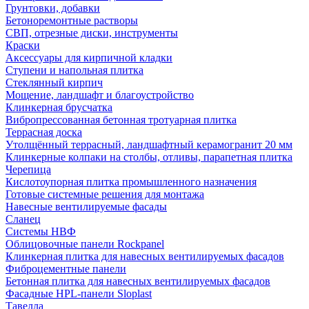
Грунтовки, добавки
Бетоноремонтные растворы
СВП, отрезные диски, инструменты
Краски
Аксессуары для кирпичной кладки
Ступени и напольная плитка
Cтеклянный кирпич
Мощение, ландшафт и благоустройство
Клинкерная брусчатка
Вибропрессованная бетонная тротуарная плитка
Террасная доска
Утолщённый террасный, ландшафтный керамогранит 20 мм
Клинкерные колпаки на столбы, отливы, парапетная плитка
Черепица
Кислотоупорная плитка промышленного назначения
Готовые системные решения для монтажа
Навесные вентилируемые фасады
Сланец
Системы НВФ
Облицовочные панели Rockpanel
Клинкерная плитка для навесных вентилируемых фасадов
Фиброцементные панели
Бетонная плитка для навесных вентилируемых фасадов
Фасадные HPL-панели Sloplast
Тавелла