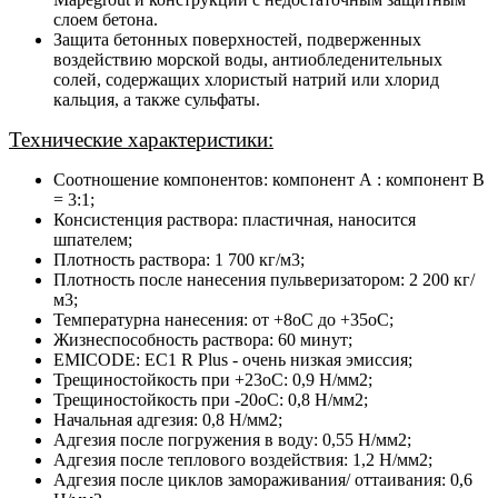
слоем бетона.
Защита бетонных поверхностей, подверженных
воздействию морской воды, антиобледенительных
солей, содержащих хлористый натрий или хлорид
кальция, а также сульфаты.
Технические характеристики:
Соотношение компонентов: компонент А : компонент В
= 3:1;
Консистенция раствора: пластичная, наносится
шпателем;
Плотность раствора: 1 700 кг/м3;
Плотность после нанесения пульверизатором: 2 200 кг/
м3;
Температурна нанесения: от +8оС до +35оС;
Жизнеспособность раствора: 60 минут;
EMICODE: EC1 R Plus - очень низкая эмиссия;
Трещиностойкость при +23оС: 0,9 Н/мм2;
Трещиностойкость при -20оС: 0,8 Н/мм2;
Начальная адгезия: 0,8 Н/мм2;
Адгезия после погружения в воду: 0,55 Н/мм2;
Адгезия после теплового воздействия: 1,2 Н/мм2;
Адгезия после циклов замораживания/ оттаивания: 0,6