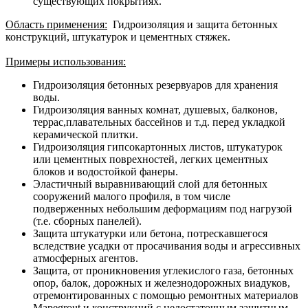
существующих покрытиях.
Область применения:
Гидроизоляция и защита бетонных
конструкций, штукатурок и цементных стяжек.
Примеры использования:
Гидроизоляция бетонных резервуаров для хранения
воды.
Гидроизоляция ванных комнат, душевых, балконов,
террас,плавательных бассейнов и т.д. перед укладкой
керамической плитки.
Гидроизоляция гипсокартонных листов, штукатурок
или цементных поврехностей, легких цементных
блоков и водостойкой фанеры.
Эластичный выравнивающий слой для бетонных
сооружений малого профиля, в том числе
подверженных небольшим деформациям под нагрузой
(т.е. сборных панелей).
Защита штукатурки или бетона, потрескавшегося
вследствие усадки от просачивания воды и агрессивных
атмосферных агентов.
Защита, от проникновения углекислого газа, бетонных
опор, балок, дорожных и железнодорожных виадуков,
отремонтированных с помощью ремонтных материалов
Mapegrout и конструкций с недостаточным защитным