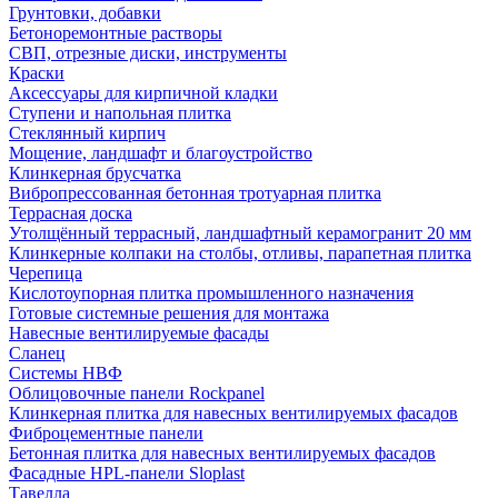
Грунтовки, добавки
Бетоноремонтные растворы
СВП, отрезные диски, инструменты
Краски
Аксессуары для кирпичной кладки
Ступени и напольная плитка
Cтеклянный кирпич
Мощение, ландшафт и благоустройство
Клинкерная брусчатка
Вибропрессованная бетонная тротуарная плитка
Террасная доска
Утолщённый террасный, ландшафтный керамогранит 20 мм
Клинкерные колпаки на столбы, отливы, парапетная плитка
Черепица
Кислотоупорная плитка промышленного назначения
Готовые системные решения для монтажа
Навесные вентилируемые фасады
Сланец
Системы НВФ
Облицовочные панели Rockpanel
Клинкерная плитка для навесных вентилируемых фасадов
Фиброцементные панели
Бетонная плитка для навесных вентилируемых фасадов
Фасадные HPL-панели Sloplast
Тавелла