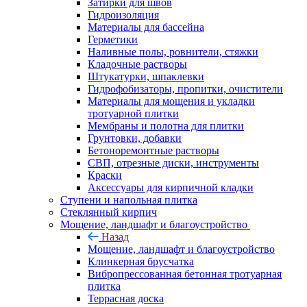
Затирки для швов
Гидроизоляция
Материалы для бассейна
Герметики
Наливные полы, ровнители, стяжки
Кладочные растворы
Штукатурки, шпаклевки
Гидрофобизаторы, пропитки, очистители
Материалы для мощения и укладки
тротуарной плитки
Мембраны и полотна для плитки
Грунтовки, добавки
Бетоноремонтные растворы
СВП, отрезные диски, инструменты
Краски
Аксессуары для кирпичной кладки
Ступени и напольная плитка
Cтеклянный кирпич
Мощение, ландшафт и благоустройство
Назад
Мощение, ландшафт и благоустройство
Клинкерная брусчатка
Вибропрессованная бетонная тротуарная
плитка
Террасная доска