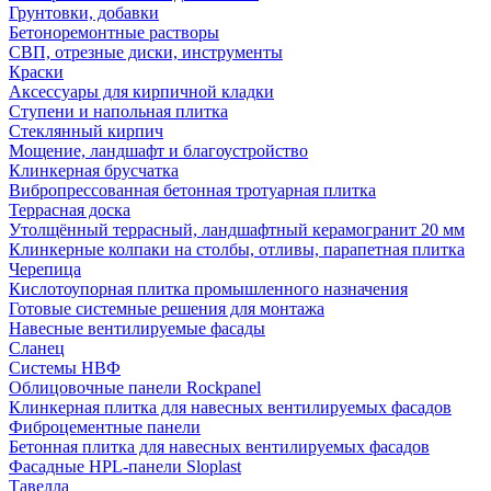
Грунтовки, добавки
Бетоноремонтные растворы
СВП, отрезные диски, инструменты
Краски
Аксессуары для кирпичной кладки
Ступени и напольная плитка
Cтеклянный кирпич
Мощение, ландшафт и благоустройство
Клинкерная брусчатка
Вибропрессованная бетонная тротуарная плитка
Террасная доска
Утолщённый террасный, ландшафтный керамогранит 20 мм
Клинкерные колпаки на столбы, отливы, парапетная плитка
Черепица
Кислотоупорная плитка промышленного назначения
Готовые системные решения для монтажа
Навесные вентилируемые фасады
Сланец
Системы НВФ
Облицовочные панели Rockpanel
Клинкерная плитка для навесных вентилируемых фасадов
Фиброцементные панели
Бетонная плитка для навесных вентилируемых фасадов
Фасадные HPL-панели Sloplast
Тавелла