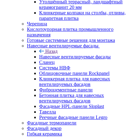
Утолщённый террасный, ландшафтный
керамогранит 20 мм
Клинкерные колпаки на столбы, отливы,
парапетная плитка
Черепица
Кислотоупорная плитка промышленного
назначения
Готовые системные решения для монтажа
Навесные вентилируемые фасады
Назад
Навесные вентилируемые фасады
Сланец
Системы НВФ
Облицовочные панели Rockpanel
Клинкерная плитка для навесных
вентилируемых фасадов
Фиброцементные панели
Бетонная плитка для навесных
вентилируемых фасадов
Фасадные HPL-панели Sloplast
Тавелла
Реечные фасадные панели Legro
Фасадные термопанели
Фасадный декор
Гибкая керамика