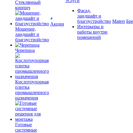
Услуги
Cтеклянный
кирпич
Фасад,
ландшафт и
благоустройство
Maters
Бр
Акции
Интерьеры и
Мощение,
работы внутри
ландшафт и
помещений
благоустройство
Черепица
Кислотоупорная
плитка
промышленного
назначения
Готовые
системные