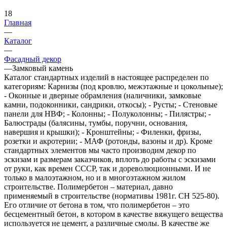
18
Главная
—
Каталог
—
Фасадный декор
—
Замковый камень
Каталог стандартных изделий в настоящее распределен по
категориям: Карнизы (под кровлю, межэтажные и цокольные);
- Оконные и дверные обрамления (наличники, замковые
камни, подоконники, сандрики, откосы); - Русты; - Стеновые
панели для НВФ; - Колонны; - Полуколонны; - Пилястры; -
Балюстрады (балясины, тумбы, поручни, основания,
навершия и крышки); - Кронштейны; - Филенки, фризы,
розетки и акротерии; - МАФ (ротонды, вазоны и др). Кроме
стандартных элементов мы часто производим декор по
эскизам и размерам заказчиков, вплоть до работы с эскизами
от руки, как времен СССР, так и дореволюционными. И не
только в малоэтажном, но и в многоэтажном жилом
строительстве. Полимербетон – материал, давно
применяемый в строительстве (нормативы 1981г. СН 525-80).
Его отличие от бетона в том, что полимербетон – это
бесцементный бетон, в котором в качестве вяжущего вещества
используется не цемент, а различные смолы. В качестве же