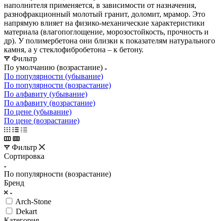
наполнителя применяется, в зависимости от назначения,
разнофракционный молотый гранит, доломит, мрамор. Это
напрямую влияет на физико-механические характеристики
материала (влагопоглощение, морозостойкость, прочность и
др). У полимербетона они близки к показателям натурального
камня, а у стеклофибробетона – к бетону.
Фильтр
По умолчанию (возрастание)
По популярности (убывание)
По популярности (возрастание)
По алфавиту (убывание)
По алфавиту (возрастание)
По цене (убывание)
По цене (возрастание)
Фильтр
Сортировка
По популярности (возрастание)
Бренд
Arch-Stone
Dekart
Категория