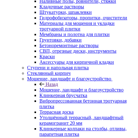
Наливные полы, ровнители, стяжки
Кладочные растворы
Штукатурки, шпаклевки
Гидрофобизаторы, пропитки, очистители
Материалы для мощения и укладки
тротуарной плитки
Мембраны и полотна для плитки
Грунтовки, добавки
Бетоноремонтные растворы
СВП, отрезные диски, инструменты
Краски
Аксессуары для кирпичной кладки
Ступени и напольная плитка
Cтеклянный кирпич
Мощение, ландшафт и благоустройство
Назад
Мощение, ландшафт и благоустройство
Клинкерная брусчатка
Вибропрессованная бетонная тротуарная
плитка
Террасная доска
Утолщённый террасный, ландшафтный
керамогранит 20 мм
Клинкерные колпаки на столбы, отливы,
парапетная плитка