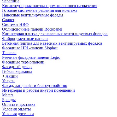
Черепица
Кислотоупорная плитка промышленного назначения
Готовые системные решения для монтажа
Навесные вентилируемые фасады
Сланец
Системы НВФ
Облицовочные панели Rockpanel
Клинкерная плитка для навесных вентилируемых фасадов
Фиброцементные панели
Бетонная плитка для навесных вентилируемых фасадов
Фасадные HPL-панели Sloplast
Тавелла
Реечные фасадные панели Legro
Фасадные термопанели
Фасадный декор
Гибкая керамика
Акции
Услуги
Фасад, ландшафт и благоустройство
Интерьеры и работы внутри помещений
Maters
Бренды
Оплата и доставка
Условия оплаты
Условия доставки