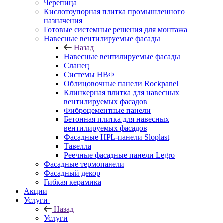
Черепица
Кислотоупорная плитка промышленного
назначения
Готовые системные решения для монтажа
Навесные вентилируемые фасады
Назад
Навесные вентилируемые фасады
Сланец
Системы НВФ
Облицовочные панели Rockpanel
Клинкерная плитка для навесных
вентилируемых фасадов
Фиброцементные панели
Бетонная плитка для навесных
вентилируемых фасадов
Фасадные HPL-панели Sloplast
Тавелла
Реечные фасадные панели Legro
Фасадные термопанели
Фасадный декор
Гибкая керамика
Акции
Услуги
Назад
Услуги