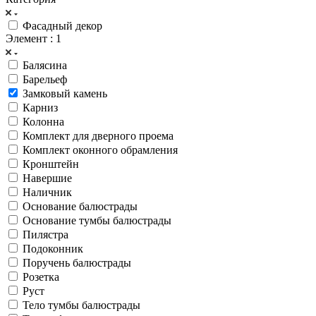
Фасадный декор
Элемент
: 1
Балясина
Барельеф
Замковый камень
Карниз
Колонна
Комплект для дверного проема
Комплект оконного обрамления
Кронштейн
Навершие
Наличник
Основание балюстрады
Основание тумбы балюстрады
Пилястра
Подоконник
Поручень балюстрады
Розетка
Руст
Тело тумбы балюстрады