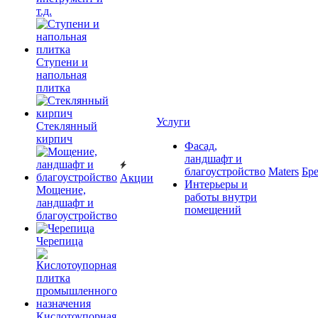
т.д.
Ступени и
напольная
плитка
Услуги
Cтеклянный
кирпич
Фасад,
ландшафт и
благоустройство
Maters
Бр
Акции
Интерьеры и
Мощение,
работы внутри
ландшафт и
помещений
благоустройство
Черепица
Кислотоупорная