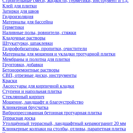
Строительные смеси, жидкости, герметики, инструмент и т.д.
Клей для плитки
Затирки для швов
Гидроизоляция
Материалы для бассейна
Герметики
Наливные полы, ровнители, стяжки
Кладочные растворы
Штукатурки, шпаклевки
Гидрофобизаторы, пропитки, очистители
Материалы для мощения и укладки тротуарной плитки
Мембраны и полотна для плитки
Грунтовки, добавки
Бетоноремонтные растворы
СВП, отрезные диски, инструменты
Краски
Аксессуары для кирпичной кладки
Ступени и напольная плитка
Cтеклянный кирпич
Мощение, ландшафт и благоустройство
Клинкерная брусчатка
Вибропрессованная бетонная тротуарная плитка
Террасная доска
Утолщённый террасный, ландшафтный керамогранит 20 мм
Клинкерные колпаки на столбы, отливы, парапетная плитка